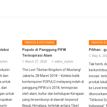
FASHION & GROOMING
FASHION &
leksi
Populo di Panggung PIFW
Pilihan : 
Terinspirasi Alam
May 6, 20
tylish
March 27, 2018
editor_stylish
Tak henti, 
ndustri
The Lost Tibetan Kingdom of Mustang!
berkontribu
ti dan
Jakarta, 28 Maret 2018 – Koleksi batik
inovasi te
a untuk
kontemporer POPULO melayang indah di
produk loka
, dan
panggung PIFW s/s 2018, terinspirasi
ke Level Int
gan untuk
oleh alam, kultur dan kehidupan Kerajaan
diluncurka
erupakan
yang tersembunyi di daerah terpencil
‘Tehbotol S
bumi
Nepal, Himalaya, terletak antara Tibet
Indonesia”.