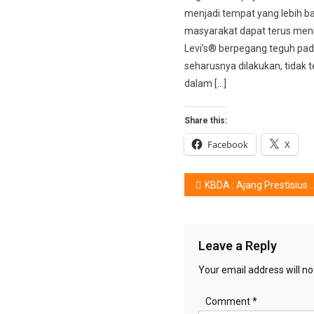
menjadi tempat yang lebih ba
masyarakat dapat terus men
Levi’s® berpegang teguh pa
seharusnya dilakukan, tidak t
dalam […]
Share this:
Facebook
X
KBDA : Ajang Prestisius Desainer & Arsitektur
Leave a Reply
Your email address will no
Comment
*