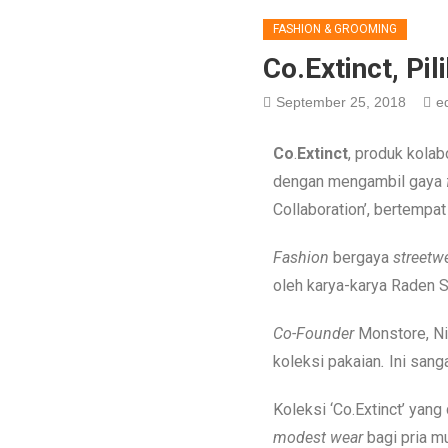
FASHION & GROOMING
Co.Extinct, Pi
September 25, 2018
ed
Co
.
Extinct
, produk kola
dengan mengambil gaya
Collaboration’, bertempa
Fashion
bergaya
streetw
oleh karya-karya Raden 
Co-Founder
Monstore, Ni
koleksi pakaian
.
Ini sanga
Koleksi ‘Co.Extinct’ yan
modest wear
bagi pria mu