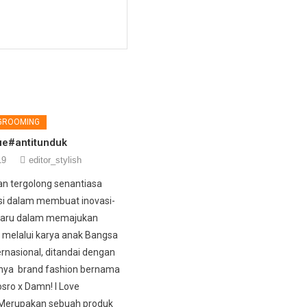
 GROOMING
gue#antitunduk
19
editor_stylish
dan tergolong senantiasa
si dalam membuat inovasi-
rbaru dalam memajukan
l melalui karya anak Bangsa
ernasional, ditandai dengan
nnya brand fashion bernama
osro x Damn! I Love
 Merupakan sebuah produk