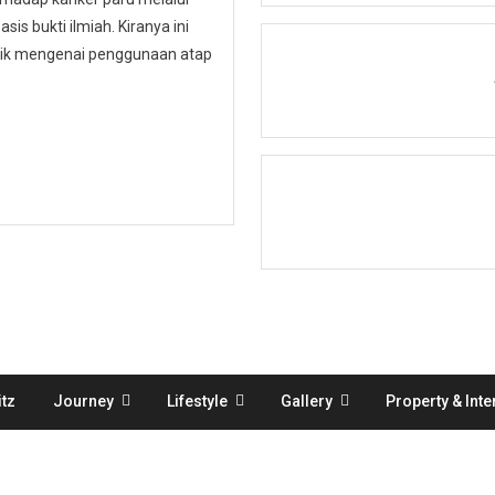
is bukti ilmiah. Kiranya ini
ublik mengenai penggunaan atap
tz
Journey
Lifestyle
Gallery
Property & Inte