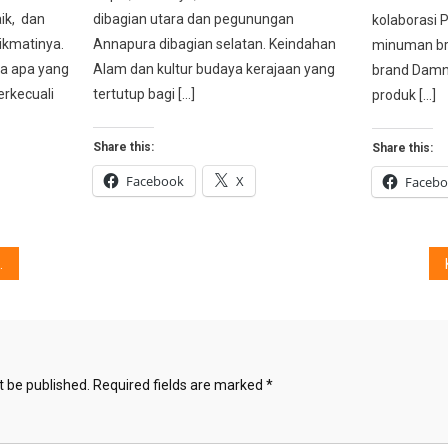
ik, dan
dibagian utara dan pegunungan
kolaborasi 
ikmatinya.
Annapura dibagian selatan. Keindahan
minuman br
da apa yang
Alam dan kultur budaya kerajaan yang
brand Damn!
erkecuali
tertutup bagi […]
produk […]
Share this:
Share this:
Facebook
X
Faceb
t be published.
Required fields are marked
*