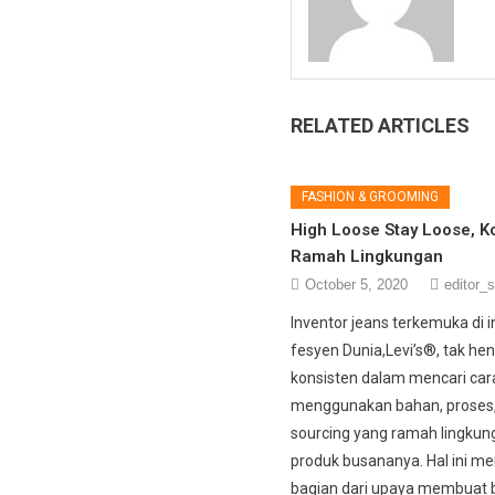
RELATED ARTICLES
FASHION & GROOMING
High Loose Stay Loose, Ko
Ramah Lingkungan
October 5, 2020
editor_s
Inventor jeans terkemuka di i
fesyen Dunia,Levi’s®, tak hen
konsisten dalam mencari car
menggunakan bahan, proses
sourcing yang ramah lingkun
produk busananya. Hal ini m
bagian dari upaya membuat 