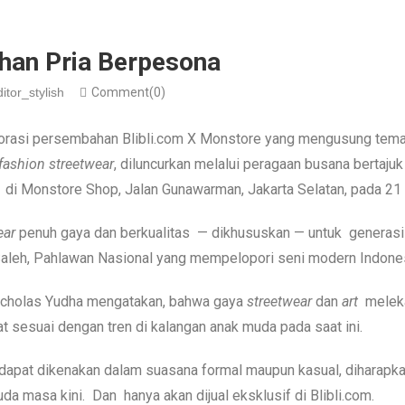
lihan Pria Berpesona
itor_stylish
Comment(0)
borasi persembahan Blibli.com X Monstore yang mengusung tema
fashion streetwear
, diluncurkan melalui peragaan busana bertajuk 
t di Monstore Shop, Jalan Gunawarman, Jakarta Selatan, pada 21
ear
penuh gaya dan berkualitas — dikhususkan — untuk generasi mil
Saleh, Pahlawan Nasional yang mempelopori seni modern Indones
cholas Yudha mengatakan, bahwa gaya
streetwear
dan
art
melekat
t sesuai dengan tren di kalangan anak muda pada saat ini.
g dapat dikenakan dalam suasana formal maupun kasual, diharapka
da masa kini. Dan hanya akan dijual eksklusif di Blibli.com.