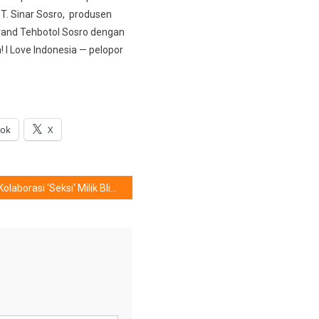
PT. Sinar Sosro, produsen
and Tehbotol Sosro dengan
 I Love Indonesia — pelopor
ook
X
Kolaborasi ‘Seksi‘ Milik Blibli.com X Monstore