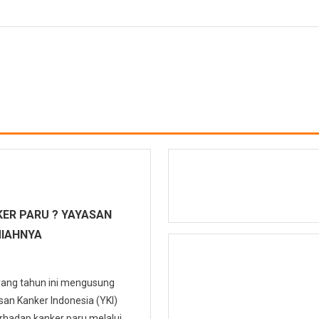
ER PARU ? YAYASAN
MIAHNYA
 yang tahun ini mengusung
n Kanker Indonesia (YKI)
hadap kanker paru melalui