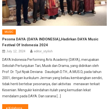
MUSIC
Pesona DAYA (DAYA INDONESIA),Hadirkan DAYA Music
Festival Of Indonesia 2024
July 12, 2024
editor_stylish
DAYA Indonesia Performing Arts Academy (DAYA), merupakan
Sekolah Pertunjukan Tari, Musik dan Drama, yang didirikan oleh
Prof. Dr. Tjut Nyak Deviana Daudsjah D.TH., A.MUS.D, pada tahun
2001, dengan kurikulum Jerman yang beliau kembangkan sendiri,
tidak henti bertebar pesonanya, dari aktivitas menawan terkait
Kesenian. Mengukir keindahan itulah yang kemudian lekat
mendalam pada DAYA. Dan sarana […]
Post
Kolaborasi Dua Perusahaan Ciptakan Cloud Data Enterprise Pertama di Industri