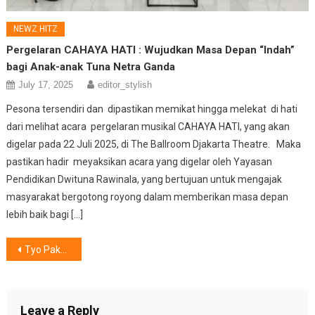
NEWZ HITZ
Pergelaran CAHAYA HATI : Wujudkan Masa Depan “Indah”
bagi Anak-anak Tuna Netra Ganda
July 17, 2025
editor_stylish
Pesona tersendiri dan dipastikan memikat hingga melekat di hati
dari melihat acara pergelaran musikal CAHAYA HATI, yang akan
digelar pada 22 Juli 2025, di The Ballroom Djakarta Theatre. Maka
pastikan hadir meyaksikan acara yang digelar oleh Yayasan
Pendidikan Dwituna Rawinala, yang bertujuan untuk mengajak
masyarakat bergotong royong dalam memberikan masa depan
lebih baik bagi […]
Post
Tyo Pakusadewo & Friends, Plus..
navigation
Leave a Reply