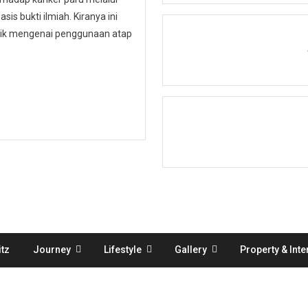
is bukti ilmiah. Kiranya ini
ublik mengenai penggunaan atap
tz
Journey
Lifestyle
Gallery
Property & Inte