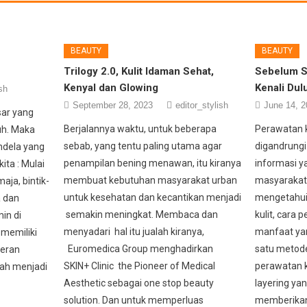
BEAUTY
BEAUTY
Trilogy 2.0, Kulit Idaman Sehat,
Sebelum S
Kenyal dan Glowing
Kenali Dulu
sh
September 28, 2023
editor_stylish
June 14, 2
sar yang
Berjalannya waktu, untuk beberapa
Perawatan k
buh. Maka
sebab, yang tentu paling utama agar
digandrung
endela yang
penampilan bening menawan, itu kiranya
informasi ya
ta : Mulai
membuat kebutuhan masyarakat urban
masyarakat
aja, bintik-
untuk kesehatan dan kecantikan menjadi
mengetahui
a dan
semakin meningkat. Membaca dan
kulit, cara 
in di
menyadari hal itu jualah kiranya,
manfaat yan
t memiliki
Euromedica Group menghadirkan
satu metode
peran
SKIN+ Clinic the Pioneer of Medical
perawatan ku
lah menjadi
Aesthetic sebagai one stop beauty
layering ya
solution. Dan untuk memperluas
memberikan