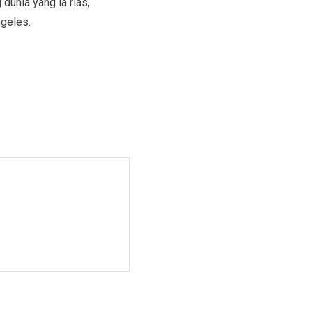
unia yang ia rias,
ngeles.