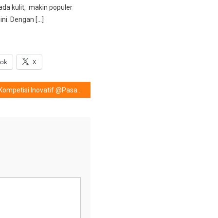
da kulit, makin populer
ini. Dengan […]
ook
X
Kompetisi Inovatif @Pasar Lokal & Global