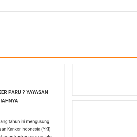
ER PARU ? YAYASAN
MIAHNYA
 yang tahun ini mengusung
n Kanker Indonesia (YKI)
hadap kanker paru melalui