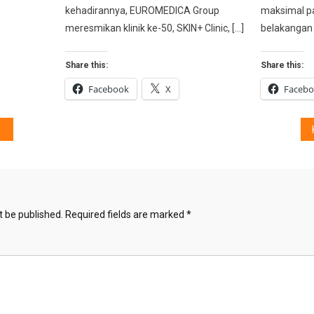
kehadirannya, EUROMEDICA Group
maksimal pa
meresmikan klinik ke-50, SKIN+ Clinic, […]
belakangan 
Share this:
Share this:
Facebook
X
Faceb
t be published.
Required fields are marked
*