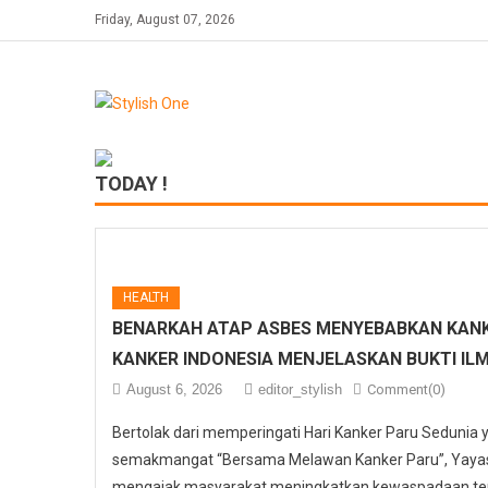
Skip
Friday, August 07, 2026
to
content
TODAY !
HEALTH
BENARKAH ATAP ASBES MENYEBABKAN KANK
KANKER INDONESIA MENJELASKAN BUKTI IL
August 6, 2026
editor_stylish
Comment(0)
Bertolak dari memperingati Hari Kanker Paru Sedunia
semakmangat “Bersama Melawan Kanker Paru”, Yayasa
mengajak masyarakat meningkatkan kewaspadaan ter