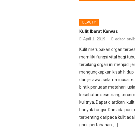
BEAUTY
Kulit Ibarat Kanvas
April 1, 2019
editor_styli
Kulit merupakan organ terbe
memiliki fungsi vital bagi tu
terbilang organ ini menjadi j
mengungkapkan kisah hidup ki
dari jerawat selama masa rem
bintik penuaan matahari, usi
kesehatan seseorang tercerm
kulitnya. Dapat diartikan, kuli
banyak fungsi. Dan ada pun 
terpenting daripada kulit ada
garis pertahanan […]