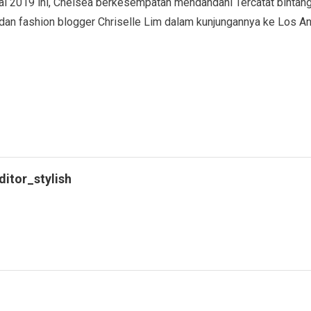
l 2019 ini, Chelsea berkesempatan mendandani Tercatat bintang d
 dan fashion blogger Chriselle Lim dalam kunjungannya ke Los A
ditor_stylish