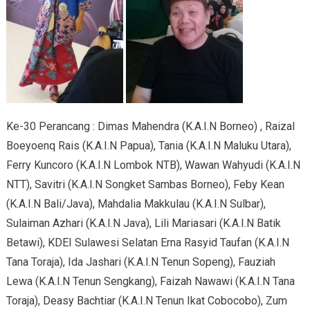
Ke-30 Perancang : Dimas Mahendra (K.A.I.N Borneo) , Raizal
Boeyoenq Rais (K.A.I.N Papua), Tania (K.A.I.N Maluku Utara),
Ferry Kuncoro (K.A.I.N Lombok NTB), Wawan Wahyudi (K.A.I.N
NTT), Savitri (K.A.I.N Songket Sambas Borneo), Feby Kean
(K.A.I.N Bali/Java), Mahdalia Makkulau (K.A.I.N Sulbar),
Sulaiman Azhari (K.A.I.N Java), Lili Mariasari (K.A.I.N Batik
Betawi), KDEI Sulawesi Selatan Erna Rasyid Taufan (K.A.I.N
Tana Toraja), Ida Jashari (K.A.I.N Tenun Sopeng), Fauziah
Lewa (K.A.I.N Tenun Sengkang), Faizah Nawawi (K.A.I.N Tana
Toraja), Deasy Bachtiar (K.A.I.N Tenun Ikat Cobocobo), Zum