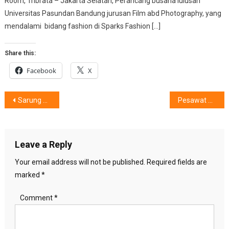
Room, Tribrata – Jakarta Selatan, Perancang busana lulusan
Universitas Pasundan Bandung jurusan Film abd Photography, yang
mendalami bidang fashion di Sparks Fashion […]
Share this:
Facebook
X
Post
Sarung Milenials : Karya Sofia Sari Dewi X TorajaMelo X Toraja Utara
Pesawat Kertas Indonesia Tembus Dunia
navigation
Leave a Reply
Your email address will not be published.
Required fields are
marked
*
Comment
*