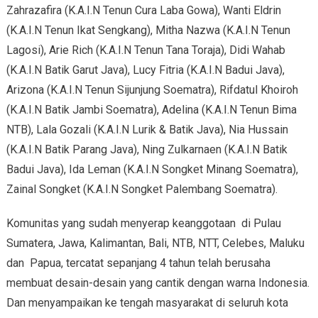
Zahrazafira (K.A.I.N Tenun Cura Laba Gowa), Wanti Eldrin
(K.A.I.N Tenun Ikat Sengkang), Mitha Nazwa (K.A.I.N Tenun
Lagosi), Arie Rich (K.A.I.N Tenun Tana Toraja), Didi Wahab
(K.A.I.N Batik Garut Java), Lucy Fitria (K.A.I.N Badui Java),
Arizona (K.A.I.N Tenun Sijunjung Soematra), Rifdatul Khoiroh
(K.A.I.N Batik Jambi Soematra), Adelina (K.A.I.N Tenun Bima
NTB), Lala Gozali (K.A.I.N Lurik & Batik Java), Nia Hussain
(K.A.I.N Batik Parang Java), Ning Zulkarnaen (K.A.I.N Batik
Badui Java), Ida Leman (K.A.I.N Songket Minang Soematra),
Zainal Songket (K.A.I.N Songket Palembang Soematra).
Komunitas yang sudah menyerap keanggotaan di Pulau
Sumatera, Jawa, Kalimantan, Bali, NTB, NTT, Celebes, Maluku
dan Papua, tercatat sepanjang 4 tahun telah berusaha
membuat desain-desain yang cantik dengan warna Indonesia.
Dan menyampaikan ke tengah masyarakat di seluruh kota