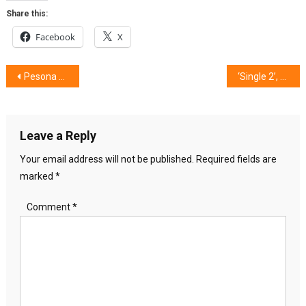
Share this:
Facebook
X
Post
Pesona Balutan Busana Kain Tenun & Bordir
‘Single 2’, Gaya ‘Cantik’ Melepas Jomblo
navigation
Leave a Reply
Your email address will not be published.
Required fields are
marked
*
Comment
*