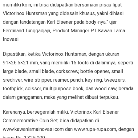
memiliki koin, ini bisa didapatkan bersamaan pisau lipat
Victorinox Huntsman yang didesain khusus, yakni dihiasi
dengan tandatangan Karl Elsener pada body-nya,” ujar
Ferdinand Tunggadjaja, Product Manager PT Kawan Lama
Inovasi.
Dipastikan, ketika Victorinox Huntsman, dengan ukuran
91×26.5×21 mm, yang memiliki 15 tools di dalamnya, seperti
large blade, small blade, corkscrew, bottle opener, small
sredriver, wire stripper, reamer, punch, key ring, tweezers,
toothpick, scissor, multipurpose book, dan wood saw, berada
dalam genggaman, maka yang melihat dibuat terpukau.
Karenanya, bersegeralah miliki. Victorinox Karl Elsener
Commemorative Coin Set, bisa didapatkan di
www.kawanlamainovasi.com dan www.rupa-rupa.com, dengan
harga Rp. 2.325.000,-.