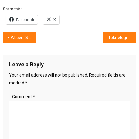
Share this:
Facebook
X
Post
Aticor : Susu Penurun Kolesterol
Teknologi Di Ujung Jari Konsumen
navigation
Leave a Reply
Your email address will not be published.
Required fields are
marked
*
Comment
*