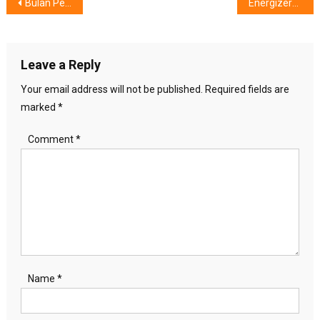
Post
Bulan Pedul Anak Bibir & Lelangit Sumbing
Energizer® Menebar: Long-Lasting & Light Hearted di
navigation
Leave a Reply
Your email address will not be published.
Required fields are
marked
*
Comment
*
Name
*