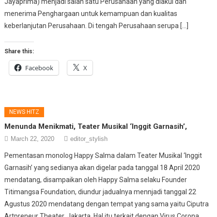
Jayaprima) menjadi salah satu Perusahaan yang diakui dan
menerima Penghargaan untuk kemampuan dan kualitas
keberlanjutan Perusahaan. Di tengah Perusahaan serupa […]
Share this:
Facebook
X
NEWS HITZ
Menunda Menikmati, Teater Musikal ‘Inggit Garnasih’,
March 22, 2020
editor_stylish
Pementasan monolog Happy Salma dalam Teater Musikal ‘Inggit
Garnasih’ yang sedianya akan digelar pada tanggal 18 April 2020
mendatang, disampaikan oleh Happy Salma selaku Founder
Titimangsa Foundation, diundur jadualnya mennjadi tanggal 22
Agustus 2020 mendatang dengan tempat yang sama yaitu Ciputra
Artpreneur Theater, Jakarta. Hal itu terkait dengan Virus Corona