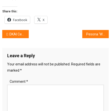
Share this:
Facebook
X
Post
DKAI Cetak Inovator Masa Depan
Pesona ‘We Bare Bear’ @Pluit Village
navigation
Leave a Reply
Your email address will not be published.
Required fields are
marked
*
Comment
*