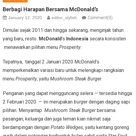
Berbagi Harapan Bersama McDonald’s
January 12, 2020
editor_stylish
Comment(0)
Dimulai sejak 2011 dan hingga sekarang, menginjak tahun
yang baru, resto
McDonald
’s
Indonesia
secara konsisten
menawarkan pilihan menu
Prosperity
.
Tepatnya, tanggal 2 Januari 2020 McDonald’s
memperkenalkan variasi baru untuk melengkapi rangkaian
menu
Prosperity
, yaitu
Mushroom Steak Burger
.
Penganan yang dapat mengguncang selera — tersedia hingga
2 Februari 2020 — ini merupakan
burger
dengan daging sapi
pilihan. Menyantap
Mushroom Steak Burger
bersama
pasangan, keluarga dan juga teman kian nikmat saja
berdampingan dengan
Potato Wedges
, yaitu kentang goreng
gurih dalam potongan berbentuk bulan sabit serta
Star Fruit