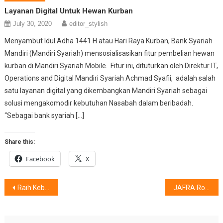
Layanan Digital Untuk Hewan Kurban
July 30, 2020
editor_stylish
Menyambut Idul Adha 1441 H atau Hari Raya Kurban, Bank Syariah
Mandiri (Mandiri Syariah) mensosialisasikan fitur pembelian hewan
kurban di Mandiri Syariah Mobile. Fitur ini, dituturkan oleh Direktur IT,
Operations and Digital Mandiri Syariah Achmad Syafii, adalah salah
satu layanan digital yang dikembangkan Mandiri Syariah sebagai
solusi mengakomodir kebutuhan Nasabah dalam beribadah.
“Sebagai bank syariah […]
Share this:
Facebook
X
Post
Raih Keberhasilan Beriring AELI
JAFRA Royal Skincare : Pilihan Wanita 25 Tahun
navigation