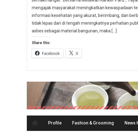
semakmangat “Bersama Melawan Kanker Paru”, Yayasa
mengajak masyarakat meningkatkan kewaspadaan ter
informasi kesehatan yang akurat, berimbang, dan berbas
tidak lepas dari di tengah meningkatnya perhatian p
asbes sebagai material bangunan, maka […]
Share this:
Facebook
X
Profile
Fashion & Grooming
News H