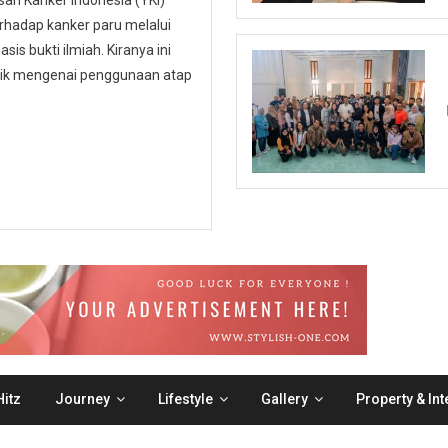
n Kanker Indonesia (YKI)
hadap kanker paru melalui
is bukti ilmiah. Kiranya ini
ublik mengenai penggunaan atap
itz
Journey
Lifestyle
Gallery
Property & Int