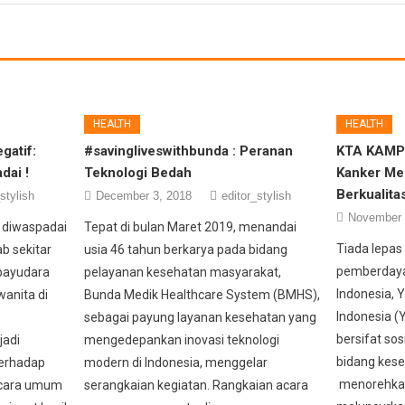
HEALTH
HEALTH
gatif:
#savingliveswithbunda : Peranan
KTA KAMPI
dai !
Teknologi Bedah
Kanker Me
Berkualitas
stylish
December 3, 2018
editor_stylish
November 
k diwaspadai
Tepat di bulan Maret 2019, menandai
Tiada lepas
b sekitar
usia 46 tahun berkarya pada bidang
pemberdayaa
payudara
pelayanan kesehatan masyarakat,
Indonesia, 
anita di
Bunda Medik Healthcare System (BMHS),
Indonesia (Y
sebagai payung layanan kesehatan yang
bersifat so
jadi
mengedepankan inovasi teknologi
bidang kese
terhadap
modern di Indonesia, menggelar
menorehkan
ecara umum
serangkaian kegiatan. Rangkaian acara