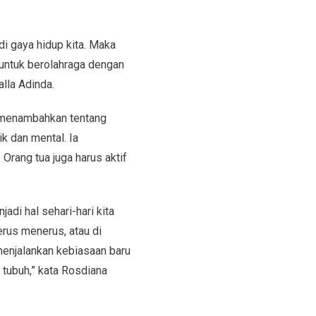
i gaya hidup kita. Maka
 untuk berolahraga dengan
lla Adinda.
 menambahkan tentang
k dan mental. Ia
rang tua juga harus aktif
adi hal sehari-hari kita
erus menerus, atau di
 menjalankan kebiasaan baru
tubuh,” kata Rosdiana