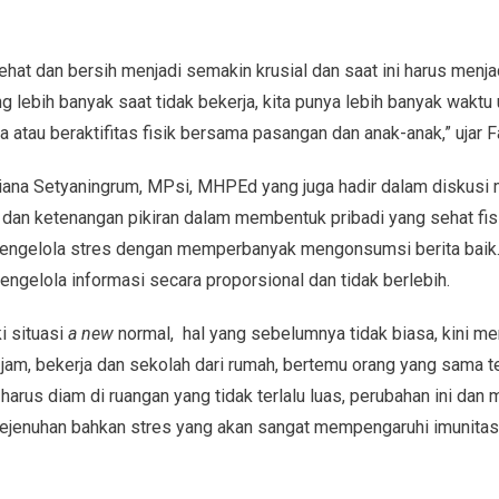
at dan bersih menjadi semakin krusial dan saat ini harus menjad
 lebih banyak saat tidak bekerja, kita punya lebih banyak waktu
atau beraktifitas fisik bersama pasangan dan anak-anak,” ujar Fa
ana Setyaningrum, MPsi, MHPEd yang juga hadir dalam diskusi
 dan ketenangan pikiran dalam membentuk pribadi yang sehat fisi
ngelola stres dengan memperbanyak mengonsumsi berita baik. O
gelola informasi secara proporsional dan tidak berlebih.
i situasi
a new
normal, hal yang sebelumnya tidak biasa, kini menj
 jam, bekerja dan sekolah dari rumah, bertemu orang yang sama t
arus diam di ruangan yang tidak terlalu luas, perubahan ini dan
jenuhan bahkan stres yang akan sangat mempengaruhi imunitas 