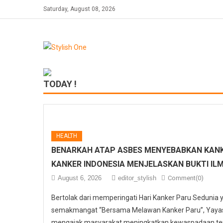
Skip
Saturday, August 08, 2026
to
content
TODAY !
HEALTH
BENARKAH ATAP ASBES MENYEBABKAN KANK
KANKER INDONESIA MENJELASKAN BUKTI IL
August 6, 2026
editor_stylish
Comment(0)
Bertolak dari memperingati Hari Kanker Paru Sedunia
semakmangat “Bersama Melawan Kanker Paru”, Yayasa
mengajak masyarakat meningkatkan kewaspadaan ter