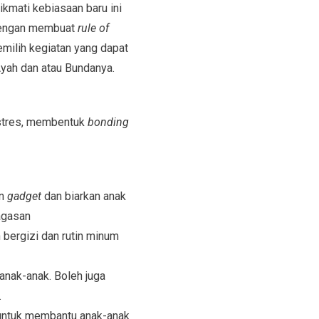
kmati kebiasaan baru ini
 dengan membuat
rule of
emilih kegiatan yang dapat
Ayah dan atau Bundanya.
 stres, membentuk
bonding
an
gadget
dan biarkan anak
agasan
ergizi dan rutin minum
anak-anak. Boleh juga
.
 untuk membantu anak-anak