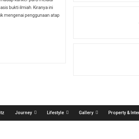
is bukti ilmiah. Kiranya ini
ublik mengenai penggunaan atap
tz
Journey
Lifestyle
Gallery
Property & Inte