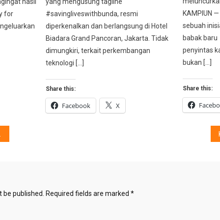
meluncurka
gingat hasil
yang mengusung tagline
KAMPIUN — 
y for
#savingliveswithbunda, resmi
sebuah inis
ngeluarkan
diperkenalkan dan berlangsung di Hotel
babak baru
Biadara Grand Pancoran, Jakarta. Tidak
penyintas ka
dimungkiri, terkait perkembangan
bukan […]
teknologi […]
Share this:
Share this:
Faceb
Facebook
X
t be published.
Required fields are marked
*