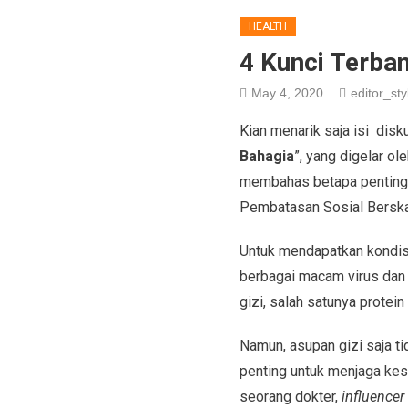
HEALTH
4 Kunci Terba
May 4, 2020
editor_sty
Kian menarik saja isi dis
Bahagia
”, yang digelar ol
membahas betapa pentingny
Pembatasan Sosial Berskal
Untuk mendapatkan kondisi
berbagai macam virus dan 
gizi, salah satunya prote
Namun, asupan gizi saja ti
penting untuk menjaga kese
seorang dokter,
influencer