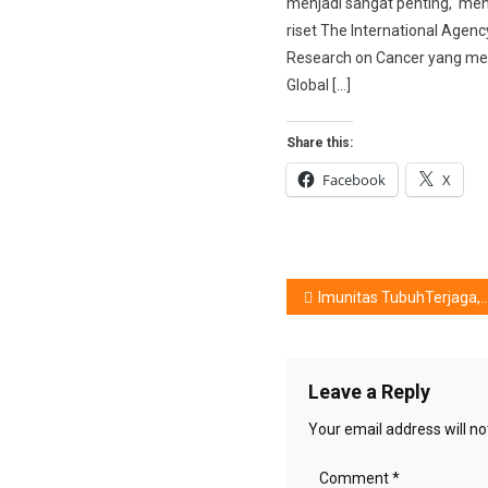
menjadi sangat penting, men
riset The International Agenc
Research on Cancer yang me
Global […]
Share this:
Facebook
X
Post
Imunitas TubuhTerjaga, Faktor Apa Saja Yang Diperlukan ?
navigation
Leave a Reply
Your email address will no
Comment
*