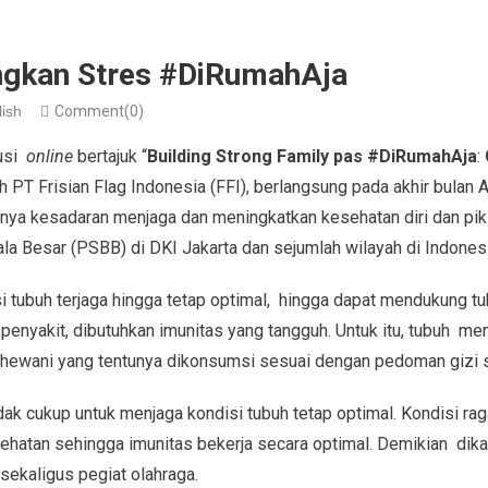
ngkan Stres #DiRumahAja
lish
Comment(0)
kusi
online
bertajuk “
Building Strong Family pas #DiRumahAja
:
eh PT Frisian Flag Indonesia (FFI), berlangsung pada akhir bulan Ap
a kesadaran menjaga dan meningkatkan kesehatan diri dan pikir
a Besar (PSBB) di DKI Jakarta dan sejumlah wilayah di Indonesi
 tubuh terjaga hingga tetap optimal, hingga dapat mendukung t
penyakit, dibutuhkan imunitas yang tangguh. Untuk itu, tubuh 
in hewani yang tentunya dikonsumsi sesuai dengan pedoman gizi
dak cukup untuk menjaga kondisi tubuh tetap optimal. Kondisi ra
hatan sehingga imunitas bekerja secara optimal. Demikian dikata
sekaligus pegiat olahraga.