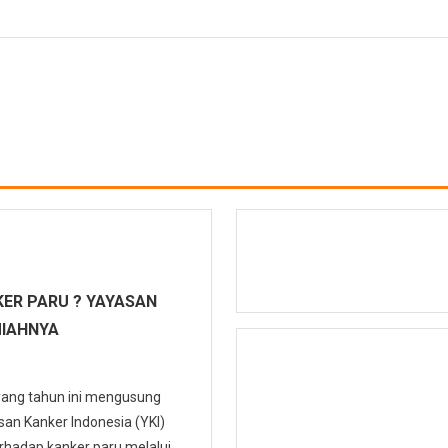
ER PARU ? YAYASAN
MIAHNYA
 yang tahun ini mengusung
n Kanker Indonesia (YKI)
hadap kanker paru melalui