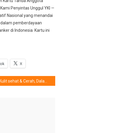
n Kartu Tanda Anggota
Kami Penyintas Unggul YKI —
iatif Nasional yang menandai
 dalam pemberdayaan
nker di Indonesia. Kartu ini
ook
X
Kulit sehat & Cerah, Dalam Waktu 4 Minggu !