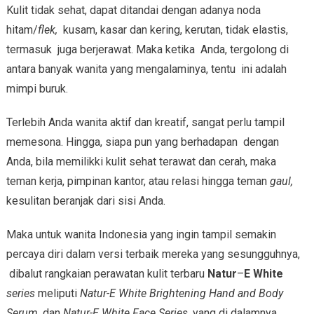
Kulit tidak sehat, dapat ditandai dengan adanya noda
hitam/
flek,
kusam, kasar dan kering, kerutan, tidak elastis,
termasuk juga berjerawat. Maka ketika Anda, tergolong di
antara banyak wanita yang mengalaminya, tentu ini adalah
mimpi buruk.
Terlebih Anda wanita aktif dan kreatif, sangat perlu tampil
memesona. Hingga, siapa pun yang berhadapan dengan
Anda, bila memilikki kulit sehat terawat dan cerah, maka
teman kerja, pimpinan kantor, atau relasi hingga teman
gaul,
kesulitan beranjak dari sisi Anda.
Maka untuk wanita Indonesia yang ingin tampil semakin
percaya diri dalam versi terbaik mereka yang sesungguhnya,
dibalut rangkaian perawatan kulit terbaru
Natur
–
E White
series
meliputi
Natur-E White Brightening Hand and Body
Serum
, dan
Natur-E White Face
Series,
yang di dalamnya