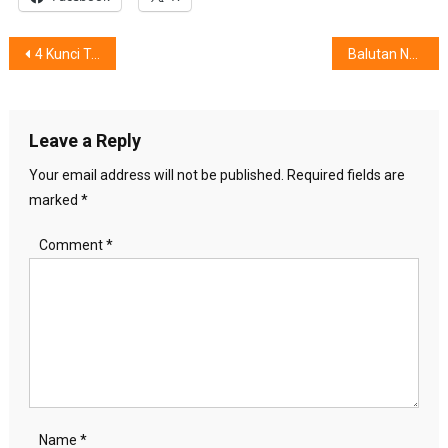
Post
4 Kunci Terbangkan Stres #DiRumahAja
Balutan Natur-E Series : Bikin Pria Kesulitan Berpaling
navigation
Leave a Reply
Your email address will not be published.
Required fields are
marked
*
Comment
*
Name
*