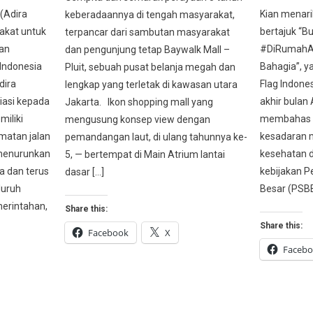
(Adira
Kian menarik
keberadaannya di tengah masyarakat,
akat untuk
bertajuk “Bu
terpancar dari sambutan masyarakat
ian
#DiRumahAja
dan pengunjung tetap Baywalk Mall –
 Indonesia
Bahagia”, ya
Pluit, sebuah pusat belanja megah dan
dira
Flag Indones
lengkap yang terletak di kawasan utara
iasi kepada
akhir bulan 
Jakarta. Ikon shopping mall yang
iliki
membahas b
mengusung konsep view dengan
matan jalan
kesadaran 
pemandangan laut, di ulang tahunnya ke-
 menurunkan
kesehatan di
5, — bertempat di Main Atrium lantai
a dan terus
kebijakan P
dasar […]
luruh
Besar (PSBB)
merintahan,
Share this:
Share this:
Facebook
X
Faceb