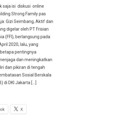
 saja isi diskusi online
ilding Strong Family pas
: Gizi Seimbang, Aktif dan
ng digelar oleh PT Frisian
ia (FFI), berlangsung pada
April 2020, lalu, yang
etapa pentingnya
menjaga dan meningkatkan
ri dan pikiran di tengah
embatasan Sosial Berskala
 di DKI Jakarta […]
ook
X