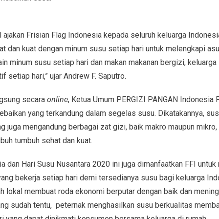
 ajakan Frisian Flag Indonesia kepada seluruh keluarga Indonesi
at dan kuat dengan minum susu setiap hari untuk melengkapi as
ain minum susu setiap hari dan makan makanan bergizi, keluarga 
 setiap hari,” ujar Andrew F. Saputro.
ngsung secara
online
, Ketua Umum PERGIZI PANGAN Indonesia P
baikan yang terkandung dalam segelas susu. Dikatakannya, susu
g juga mengandung berbagai zat gizi, baik makro maupun mikro, 
buh tumbuh sehat dan kuat.
a dan Hari Susu Nusantara 2020 ini juga dimanfaatkan FFI untuk
yang bekerja setiap hari demi tersedianya susu bagi keluarga In
ah lokal membuat roda ekonomi berputar dengan baik dan mening
ang sudah tentu, peternak menghasilkan susu berkualitas memb
i yang dapat dinikmati konsumen bersama keluarga di rumah.