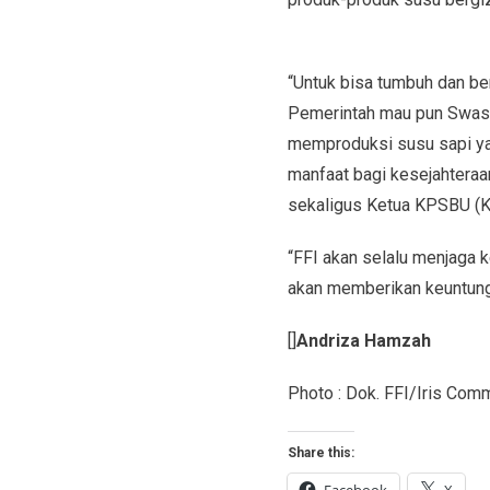
“Untuk bisa tumbuh dan be
Pemerintah mau pun Swasta.
memproduksi susu sapi ya
manfaat bagi kesejahteraa
sekaligus Ketua KPSBU (Ko
“FFI akan selalu menjaga 
akan memberikan keuntunga
[]
Andriza Hamzah
Photo : Dok. FFI/Iris Com
Share this:
Facebook
X