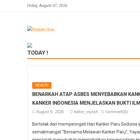
Skip
Friday, August 07, 2026
to
content
TODAY !
HEALTH
BENARKAH ATAP ASBES MENYEBABKAN KANK
KANKER INDONESIA MENJELASKAN BUKTI IL
August 6, 2026
editor_stylish
Comment(0)
Bertolak dari memperingati Hari Kanker Paru Sedunia
semakmangat “Bersama Melawan Kanker Paru”, Yayasa
mengajak masyarakat meningkatkan kewaspadaan ter