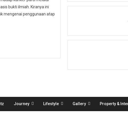
is bukti ilmiah. Kiranya ini
ublik mengenai penggunaan atap
tz
Journey
Lifestyle
Gallery
Property & Inte