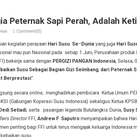
a Peternak Sapi Perah, Adalah Ke
lish
Comment(0)
aian kegiatan perayaan
Hari Susu Se
–
Dunia
yang juga
Hari Sus
asional mau pun Nasional pada setiap 1 Juni, Perusahaan produk
FI) bekerja sama dengan
PERGIZI PANGAN Indonesia
, Selasa,
baikan Susu Sebagai Bagian Gizi Seimbang
,
dari Peternak S
t Berprestasi
”.
ngsung secara
online
, menghadirkan pembicara Ketua Umum PE
 GKSI (Gabungan Koperasi Susu Indonesia) sekaligus Ketua KPSB
Dedi Setiadi
, serta pasangan legenda Bulutangkis Dunia,
Susy 
airs Director
FFI,
Andrew F
.
Saputro
menyampaikan bahwa Hari 
en penting bagi FFI untuk terus mengajak keluarga Indonesia 
 kebaikan susu.