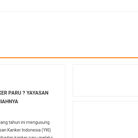
ER PARU ? YAYASAN
MIAHNYA
 yang tahun ini mengusung
n Kanker Indonesia (YKI)
hadap kanker paru melalui