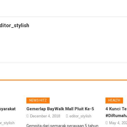
ditor_stylish
NEWS HITZ
HEALTH
syarakat
Gemerlap BayWalk Mall Pluit Ke-5
4 Kunci Te
#DiRumah
December 4, 2018
editor_stylish
or_stylish
May 4, 20
Gempita dari semarak perayaan 5 tahun