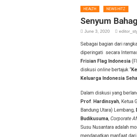
HEALTH
NEWS HITZ
Senyum Bahagi
June 3, 2020
editor_sty
Sebagai bagian dari rangk
diperingati secara Intern
Frisian Flag Indonesia
(F
diskusi
online
bertajuk “
Ke
Keluarga Indonesia Seha
Dalam diskusi yang berla
Prof
.
Hardinsyah
, Ketua
Bandung Utara) Lembang,
Budikusuma
,
Corporate Aff
Susu Nusantara adalah mom
mendapatkan manfaat dari