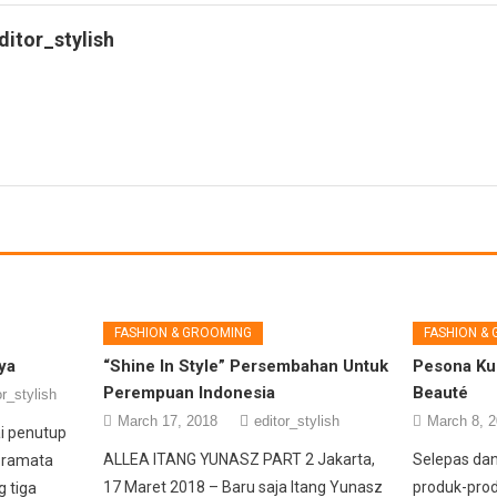
ditor_stylish
FASHION & GROOMING
FASHION &
ya
“Shine In Style” Persembahan Untuk
Pesona Kul
Perempuan Indonesia
Beauté
or_stylish
March 17, 2018
editor_stylish
March 8, 
i penutup
ALLEA ITANG YUNASZ PART 2 Jakarta,
Selepas da
 Bramata
17 Maret 2018 – Baru saja Itang Yunasz
produk-prod
g tiga