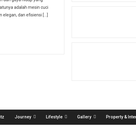
atunya adalah mesin cuci
 elegan, dan efisiensi […]
tz
Journey
Lifestyle
Gallery
Property & Inte