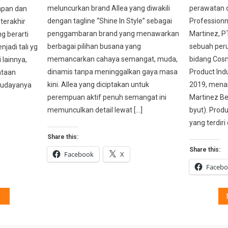
meluncurkan brand Allea yang diwakili
perawatan 
apan dan
dengan tagline “Shine In Style” sebagai
Professionne
terakhir
penggambaran brand yang menawarkan
Martinez, P
ng berarti
berbagai pilihan busana yang
sebuah per
jadi tali yg
memancarkan cahaya semangat, muda,
bidang Cosm
 lainnya,
dinamis tanpa meninggalkan gaya masa
Product Indu
ntaan
kini. Allea yang diciptakan untuk
2019, mena
budayanya
perempuan aktif penuh semangat ini
Martinez Be
memunculkan detail lewat […]
byut). Produ
yang terdiri 
Share this:
Share this:
Facebook
X
Faceb