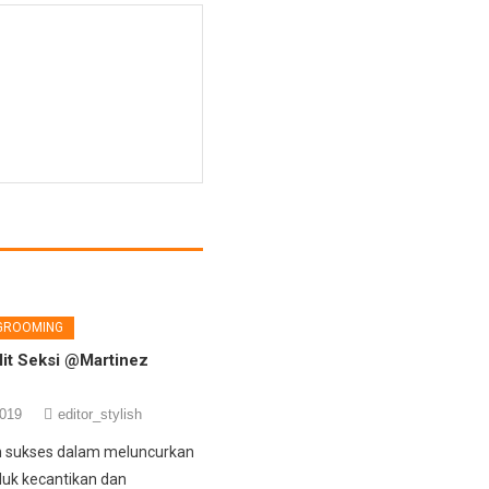
 GROOMING
it Seksi @Martinez
2019
editor_stylish
n sukses dalam meluncurkan
uk kecantikan dan