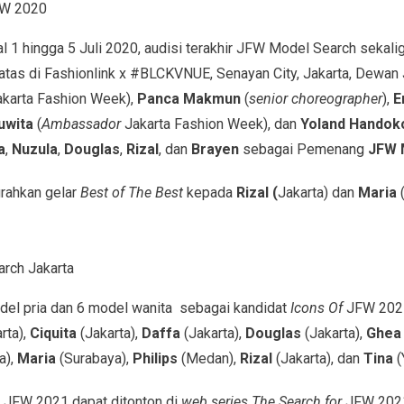
FW 2020
l 1 hingga 5 Juli 2020, audisi terakhir JFW Model Search sekal
tas di Fashionlink x #BLCKVNUE, Senayan City, Jakarta, Dewan J
akarta Fashion Week),
Panca Makmun
(
senior choreographer
),
E
uwita
(
Ambassador
Jakarta Fashion Week), dan
Yoland Handok
a
,
Nuzula
,
Douglas
,
Rizal
, dan
Brayen
sebagai Pemenang
JFW 
rahkan gelar
Best of The Best
kepada
Rizal (
Jakarta) dan
Maria
(
rch Jakarta
 model pria dan 6 model wanita sebagai kandidat
Icons Of
JFW 2021
rta),
Ciquita
(Jakarta),
Daffa
(Jakarta),
Douglas
(Jakarta),
Ghea
a),
Maria
(Surabaya),
Philips
(Medan),
Rizal
(Jakarta), dan
Tina
(
f JFW 2021 dapat ditonton di
web series The Search for
JFW 202