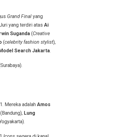
igus
Grand Final
yang
uri yang terdiri atas
Ai
rwin Suganda
(
Creative
o
(
celebrity fashion stylist
),
Model Search Jakarta
.
Surabaya).
. Mereka adalah
Amos
(Bandung),
Lung
Yogyakarta).
1
Icons
segera di kanal