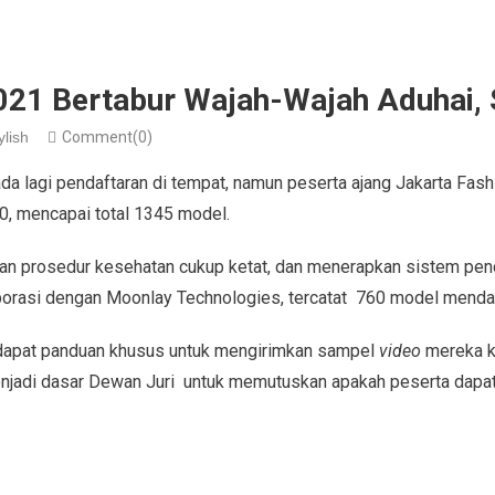
21 Bertabur Wajah-Wajah Aduhai, S
ylish
Comment(0)
 ada lagi pendaftaran di tempat, namun peserta ajang Jakarta Fas
0, mencapai total 1345 model.
n prosedur kesehatan cukup ketat, dan menerapkan sistem pend
aborasi dengan Moonlay Technologies, tercatat 760 model mendaft
ndapat panduan khusus untuk mengirimkan sampel
video
mereka k
jadi dasar Dewan Juri untuk memutuskan apakah peserta dapat 