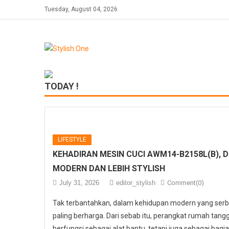
Skip
Tuesday, August 04, 2026
to
content
TODAY !
LIFESTYLE
KEHADIRAN MESIN CUCI AWM14-B2158L(B), 
MODERN DAN LEBIH STYLISH
July 31, 2026
editor_stylish
Comment(0)
Tak terbantahkan, dalam kehidupan modern yang serb
paling berharga. Dari sebab itu, perangkat rumah tangga
berfungsi sebagai alat bantu, tetapi juga sebagai bagi