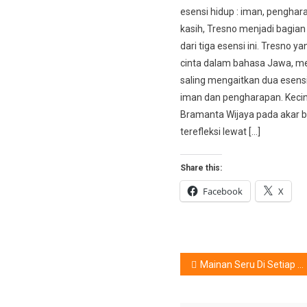
esensi hidup : iman, penghar
kasih, Tresno menjadi bagian 
dari tiga esensi ini. Tresno ya
cinta dalam bahasa Jawa, men
saling mengaitkan dua esensi
iman dan pengharapan. Keci
Bramanta Wijaya pada akar 
terefleksi lewat […]
Share this:
Facebook
X
Post
Mainan Seru Di Setiap Happy Meal, Apa Saja ?
navigation