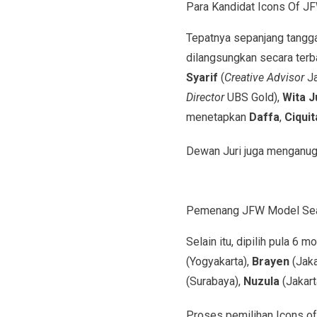
Para Kandidat Icons Of J
Tepatnya sepanjang tangga
dilangsungkan secara terba
Syarif
(
Creative Advisor
J
Director
UBS Gold),
Wita J
menetapkan
Daffa
,
Ciquit
Dewan Juri juga menganug
Pemenang JFW Model Sea
Selain itu, dipilih pula 6
(Yogyakarta),
Brayen
(Jaka
(Surabaya),
Nuzula
(Jakart
Proses pemilihan Icons o