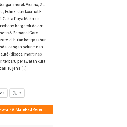
dengan merek Vienna, XL
l, Felinz, dan kosmetik
T. Cakra Daya Makmur,
usahaan bergerak dalam
etic & Personal Care
stry, di bulan ketiga tahun
ndai dengan peluncuran
auté (dibaca: mar.ti.nes
k terbaru perawatan kulit
dari 10 jenis […]
ook
X
Nova 7 & MatePad Keren Digenggam Millenial