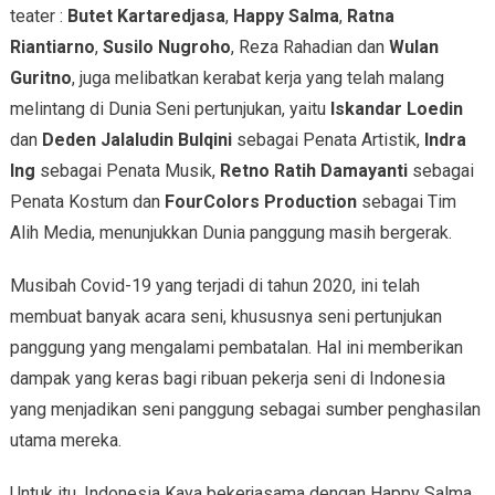
teater :
Butet Kartaredjasa
,
Happy Salma
,
Ratna
Riantiarno
,
Susilo Nugroho
, Reza Rahadian dan
Wulan
Guritno
, juga melibatkan kerabat kerja yang telah malang
melintang di Dunia Seni pertunjukan, yaitu
Iskandar Loedin
dan
Deden Jalaludin Bulqini
sebagai Penata Artistik,
Indra
Ing
sebagai Penata Musik,
Retno Ratih Damayanti
sebagai
Penata Kostum dan
FourColors Production
sebagai Tim
Alih Media, menunjukkan Dunia panggung masih bergerak.
Musibah Covid-19 yang terjadi di tahun 2020, ini telah
membuat banyak acara seni, khususnya seni pertunjukan
panggung yang mengalami pembatalan. Hal ini memberikan
dampak yang keras bagi ribuan pekerja seni di Indonesia
yang menjadikan seni panggung sebagai sumber penghasilan
utama mereka.
Untuk itu, Indonesia Kaya bekerjasama dengan Happy Salma,