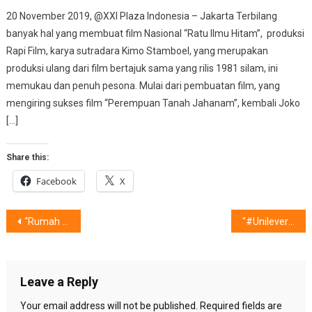
20 November 2019, @XXI Plaza Indonesia – Jakarta Terbilang
banyak hal yang membuat film Nasional “Ratu Ilmu Hitam”, produksi
Rapi Film, karya sutradara Kimo Stamboel, yang merupakan
produksi ulang dari film bertajuk sama yang rilis 1981 silam, ini
memukau dan penuh pesona. Mulai dari pembuatan film, yang
mengiring sukses film “Perempuan Tanah Jahanam”, kembali Joko
[…]
Share this:
Facebook
X
Post
“Rumah Kenangan” 6 Artis
“#UnileverUntukIndonesia” Bangkitkan 147.000 Pedagang Warung
navigation
Leave a Reply
Your email address will not be published.
Required fields are