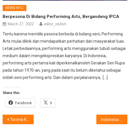
NEWS HITZ
Berpesona Di Bidang Performing Arts, Bergandeng IPCA
March 27, 2022
editor_stylish
Tentu karena memiliki pesona berbeda di bidang seni, Performing
Arts mulai dilirik dan mendapatkan perhatian dari masyarakat luas.
Letak perbedaannya, performing arts menggunakan tubuh sebagai
medium dalam mengekspresikan karyanya. Di Indonesia,
performing arts pertama kali diperkenalkanoleh Gerakan Sen Rupa
pada tahun 1970-an, yang pada saat itu belum diketahui sebagai
istilah seni performing arts. Dan dalam perjalanannya, […]
Share this:
Facebook
X
Post
Terima Kasih Guru : McD Indonesia Sediakan 150 McClassroom
Indonesia Sehat, Hijau Dan Maju