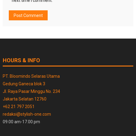
next time I comment.
HOURS & INFO
PT. Bloomindo Selaras Utama
Gedung Ganeca blok 3
Jl. Raya Pasar Minggu No. 234
Jakarta Selatan 12760
+62 21 797 2051
redaksi@stylish-one.com
09.00 am-17.00 pm