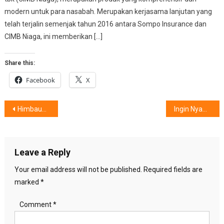
modern untuk para nasabah. Merupakan kerjasama lanjutan yang
telah terjalin semenjak tahun 2016 antara Sompo Insurance dan
CIMB Niaga, ini memberikan […]
Share this:
Facebook
X
Post
Himbauan SEABCS, Perkuat Pengendalian Kanker Payudara
Ingin Nyaman & Bergaya ? Leones Jadikan Pilihan
navigation
Leave a Reply
Your email address will not be published.
Required fields are
marked
*
Comment
*