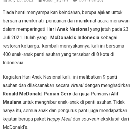
July 23, 2021
editor_stylish
Comment(0)
Tiada henti menyampaikan keindahan, berupa ajakan untuk
bersama menikmati penganan dan menikmat acara menawan
dalam memperingati
Hari Anak Nasional
yang jatuh pada 23
Juli 2021. Itulah yang
McDonald
’
s Indonesia
sebagai
restoran keluarga, kembali merayakannya, kali ini bersama
400 anak-anak panti asuhan yang tersebar di 8 kota di
Indonesia.
Kegiatan Hari Anak Nasional kali, ini melibatkan 9 panti
asuhan dan dilaksanakan secara
virtual
dengan menghadirkan
Ronald McDonald
,
Paman Gery
dan juga Penyanyi
Alif
Maulana
untuk menghibur anak-anak di panti asuhan. Tidak
hanya itu, semua anak dan pengurus panti juga mendapatkan
kejutan berupa paket
Happy Meal
dan
souvenir
eksklusif dari
McDonald’s.