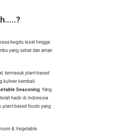
ah…..?
rasa begitu lezat hingga
bumbu yang sehat dan aman
t, termasuk
plant-based
g kuliner kembali
etable Seasoning
. Yang
i telah hadir di Indonesia
uk
plant-based foods
yang
shroom & Vegetable