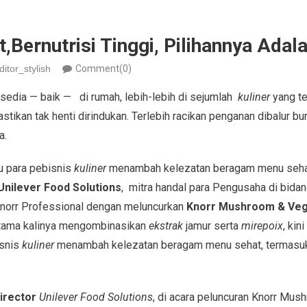
Bernutrisi Tinggi, Pilihannya Adal
ditor_stylish
Comment(0)
sedia — baik — di rumah, lebih-lebih di sejumlah
kuliner
yang te
stikan tak henti dirindukan. Terlebih racikan penganan dibalur 
a.
 para pebisnis
kuliner
menambah kelezatan beragam menu seha
Unilever Food Solutions
, mitra handal para Pengusaha di bidan
norr Professional dengan meluncurkan
Knorr Mushroom &
Veg
rtama kalinya mengombinasikan
ekstrak
jamur serta
mirepoix
, kin
isnis
kuliner
menambah kelezatan beragam menu sehat, termas
irector
Unilever Food Solutions
, di acara peluncuran Knorr Mu