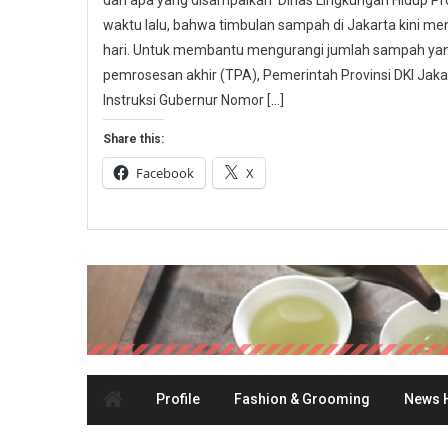
dari apa yang disampaikan Dinas Lingkungan Hidup Pr
waktu lalu, bahwa timbulan sampah di Jakarta kini men
hari. Untuk membantu mengurangi jumlah sampah yang
pemrosesan akhir (TPA), Pemerintah Provinsi DKI Ja
Instruksi Gubernur Nomor […]
Share this:
Facebook
X
Profile
Fashion & Grooming
News H