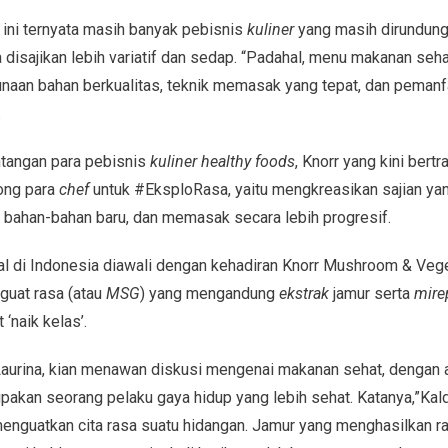
, ini ternyata masih banyak pebisnis
kuliner
yang masih dirundung
disajikan lebih variatif dan sedap. “Padahal, menu makanan seha
naan bahan berkualitas, teknik memasak yang tepat, dan peman
.
tangan para pebisnis
kuliner healthy foods
, Knorr yang kini bert
ong para
chef
untuk #EksploRasa, yaitu mengkreasikan sajian ya
 bahan-bahan baru, dan memasak secara lebih progresif.
l di Indonesia diawali dengan kehadiran Knorr Mushroom & Vege
guat rasa (atau
MSG
) yang mengandung
ekstrak
jamur serta
mire
‘naik kelas’.
aurina, kian menawan diskusi mengenai makanan sehat, dengan
upakan seorang pelaku gaya hidup yang lebih sehat. Katanya,”Ka
enguatkan cita rasa suatu hidangan. Jamur yang menghasilkan r