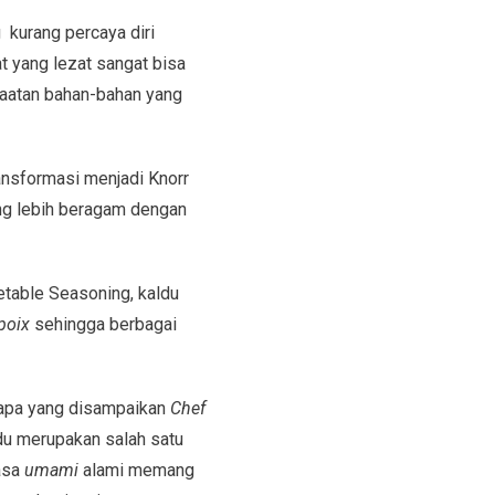
 kurang percaya diri
t yang lezat sangat bisa
faatan bahan-bahan yang
ransformasi menjadi Knorr
ng lebih beragam dengan
table Seasoning, kaldu
poix
sehingga berbagai
 apa yang disampaikan
Chef
ldu merupakan salah satu
asa
umami
alami memang