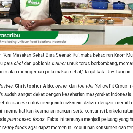
‘Kini Masakan Sehat Bisa Seenak Itu’, maka kehadiran Knorr M
u para
chef
dan pebisnis
kuliner
untuk terus berkembang, memanf
makin menggemari pola makan sehat,” lanjut kata Joy Tarigan.
festyle
,
Christopher Aldo
,
owner
dan
founder
YellowFit Group m
ds
sudah sangat dekat dengan keseharian masyarakat Indonesia.
lebih
concern
untuk mengganti makanan olahan, dengan memilih 
lai memerhatikan keamanan pangan serta konsumsi berkelanjutan
pada
plant-based foods.
Fakta ini tentunya menjadi peluang yang h
healthy foods
agar dapat memenuhi kebutuhan konsumen dan ter