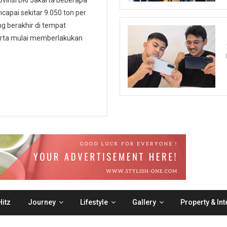
ovinsi DKI Jakarta beberapa
capai sekitar 9.050 ton per
 berakhir di tempat
karta mulai memberlakukan
itz
Journey
Lifestyle
Gallery
Property & Int