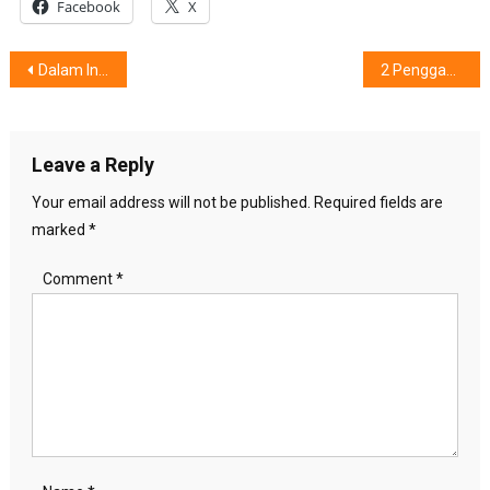
Facebook
X
Post
Dalam Industri Motor Listrik Nasional, United E-Motor Siap Berkompetisi
2 Penggagas Wujudkan Sanitasi Bersih dan Aman
navigation
Leave a Reply
Your email address will not be published.
Required fields are
marked
*
Comment
*