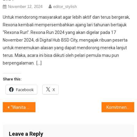
November 12, 2024
editor_stylish
Untuk mendorong masyarakat agar lebih aktif dan terus bergerak,
Rexona kembali mempersembahkan ajang lari tahunan bertajuk
“Rexona Run”. Rexona Run 2024 yang akan digelar pada 17
November 2024, di Digital Hub BSD City, mengajak ribuan peserta
untuk menemukan alasan yang dapat mendorong mereka lanjut
terus. Maka, acara ini bisa diikuti oleh pelari pemula mau pun
berpengalaman. […]
Share this:
Facebook
X
Post
“Wanita Dan Alam” Hamparan Nan Indah Tulola Dan BRI
Komitmen Greenfields, Bangkitkan Peternak Sapi Perah Lokal
navigation
Leave a Reply