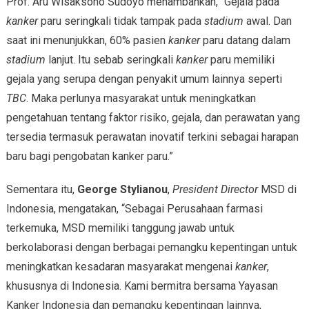
Prof. Aru Wisaksono Sudoyo menambahkan, “Gejala pada
kanker
paru seringkali tidak tampak pada
stadium
awal. Dan
saat ini menunjukkan, 60% pasien
kanker
paru datang dalam
stadium
lanjut. Itu sebab seringkali
kanker
paru memiliki
gejala yang serupa dengan penyakit umum lainnya seperti
TBC
. Maka perlunya masyarakat untuk meningkatkan
pengetahuan tentang faktor risiko, gejala, dan perawatan yang
tersedia termasuk perawatan inovatif terkini sebagai harapan
baru bagi pengobatan kanker paru.”
Sementara itu,
George Stylianou
,
President Director
MSD di
Indonesia, mengatakan, “Sebagai Perusahaan farmasi
terkemuka, MSD memiliki tanggung jawab untuk
berkolaborasi dengan berbagai pemangku kepentingan untuk
meningkatkan kesadaran masyarakat mengenai
kanker
,
khususnya di Indonesia. Kami bermitra bersama Yayasan
Kanker Indonesia dan pemangku kepentingan lainnya,