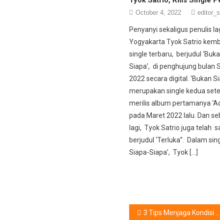
October 4, 2022
editor_s
Penyanyi sekaligus penulis lag
Yogyakarta Tyok Satrio kemba
single terbaru, berjudul ‘Buk
Siapa’, di penghujung bulan
2022 secara digital. ‘Bukan S
merupakan single kedua sete
merilis album pertamanya ‘
pada Maret 2022 lalu. Dan s
lagi, Tyok Satrio juga telah s
berjudul ‘Terluka”. Dalam sin
Siapa-Siapa’, Tyok […]
Post
3 Tips Menjaga Kondisi Kendaraan Tetap Prima