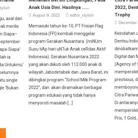
Anak Usia Dini. Hasilnya ……
2022, Den
tylish
Trophy
August 9, 2022
editor_stylish
u, asal dari
December 
Memasuki tahun ke-10, PT Frisian Flag
li merilis
Keindahan 
Indonesia (FFI) kembali menggelar
an Siapa–
Dentsu Ind
program Gerakan Nusantara (miNUm
 September
dinobatkann
Susu tiAp hari uNTuk Anak ceRdas Aktif
iapa-Siapa’
Digital dan
Indonesia). Gerakan Nusantara 2022
lah ia
(Agency of 
yang akan diikuti oleh 112.000 anak di
Ada Untukmu’
memperoleh
wilayah Jabodetabek dan Jawa Barat, ini
ebelumnya
prestisius, 
dibingkai program “School Milk Program
atu single
memboyong 
2022”, dan akan diramaikan berbagai
gle ‘Bukan
Citra Pariwa
program edukasi yang tidak hanya
Di antaranya
menyoroti masalah […]
memperoleh 
Prix, 1 Gold, 