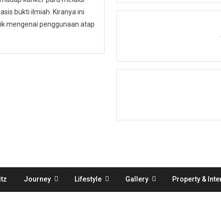
is bukti ilmiah. Kiranya ini
ublik mengenai penggunaan atap
tz
Journey
Lifestyle
Gallery
Property & Inte