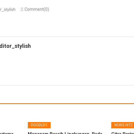
r_stylish
Comment(0)
ditor_stylish
GOODLIFE
NEWS HITZ
Pertama
Menanam Bersih Lingkungan, Pada
Citra Pariw