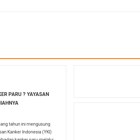
ER PARU ? YAYASAN
MIAHNYA
 yang tahun ini mengusung
n Kanker Indonesia (YKI)
hadap kanker paru melalui