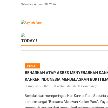
Skip
Saturday, August 08, 2026
to
content
TODAY !
HEALTH
BENARKAH ATAP ASBES MENYEBABKAN KANK
KANKER INDONESIA MENJELASKAN BUKTI IL
August 6, 2026
editor_stylish
Comment(0)
Bertolak dari memperingati Hari Kanker Paru Sedunia
semakmangat “Bersama Melawan Kanker Paru”, Yayasa
mengajak masyarakat meningkatkan kewaspadaan ter