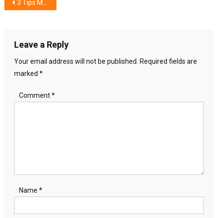
Post
3 Tips Menjaga Kondisi Kendaraan Tetap Prima
navigation
Leave a Reply
Your email address will not be published.
Required fields are
marked
*
Comment
*
Name
*