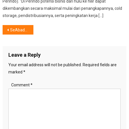
Perindo). “Di Perindo potensi bisnis dari hulu ke hilir dapat
dikembangkan secara maksimal mulai dari penangkapannya, cold
storage, pendistribusiannya, serta peningkatan kerja […]
Post
SeAbadPram, Pesona Perayaan Pramoedya Ananta Toer
navigation
Leave a Reply
Your email address will not be published.
Required fields are
marked
*
Comment
*