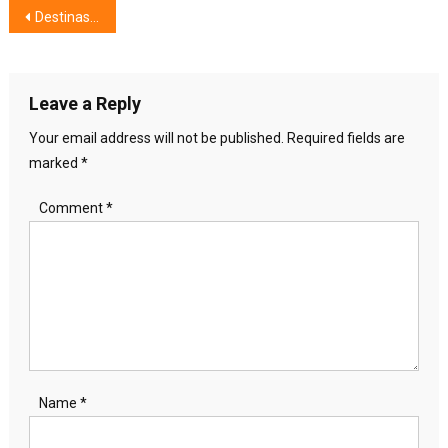
Post
Destinasi Di Indonesia Saat Ini,Pesona Kota Padang
navigation
Leave a Reply
Your email address will not be published.
Required fields are
marked
*
Comment
*
Name
*