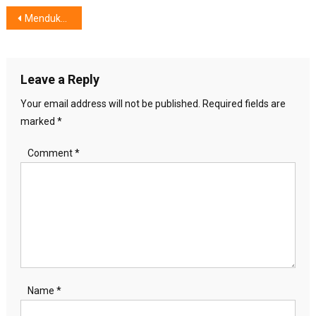
Post
Mendukung UMKM di Indonesia, IKEA Indonesia Bersama Kementrian Perdagangan. Tandatangani Nota Kesepahaman
navigation
Leave a Reply
Your email address will not be published.
Required fields are
marked
*
Comment
*
Name
*