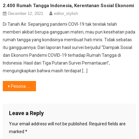
2.400 Rumah Tangga Indonesia, Kerentanan Sosial Ekonomi
December 12, 2021
editor_stylish
Di Tanah Air. Sepanjang pandemi COVI-19 tak terelak telah
memberi akibat berupa gangguan materi, mau pun kesehatan pada
rumah tangga yang kondisinya membuat hati miris. Tidak sebatas
itu gangguannya. Dari laporan hasil survei berjudul “Dampak Sosial
dan Ekonomi Pandemi COVID-19 terhadap Rumah Tangga di
Indonesia: Hasil dari Tiga Putaran Survei Pemantauan”,
mengungkapkan bahwa masih terdapat […]
Post
Pesona ZETRIX MISS UNIVERSE INDONESIA 2025, Kecantikan Fisik Juga Intelektual
navigation
Leave a Reply
Your email address will not be published.
Required fields are
marked
*