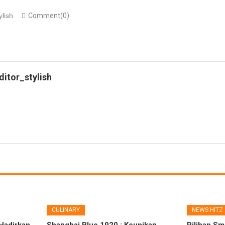
ylish
Comment(0)
ditor_stylish
CULINARY
NEWS HITZ
Hadirkan
Shanghai Blue 1920 : Keunikan
Pilihan Sm