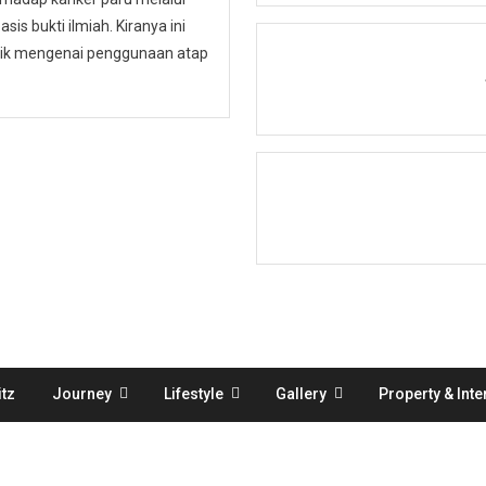
is bukti ilmiah. Kiranya ini
ublik mengenai penggunaan atap
tz
Journey
Lifestyle
Gallery
Property & Inte