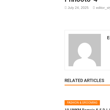
July 24, 2025
editor_st
E
RELATED ARTICLES
FASHION & GROOMING
10 UMKM Remaja & 5 DJ, 