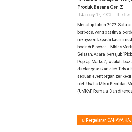
Produk Busana Gen Z
January 17, 2023
editor_
Menutup tahun 2022. Satu a
berbeda, yang pastinya berda
menyasar kapada kaum muda
hadir di Blocbar – Mbloc Mark
Selatan. Acara bertajuk “Pic
Pop Up Market”, adalah baz
diselenggarakan oleh Tidy.Al
sebuah event organizer kecil 
oleh Usaha Mikro Kecil dan 
(UMKM) Remaja. Dan di tenga
Post
Pergelaran CAHAYA HATI : Menyalakan Harapan Anak-Anak Tunanetra Ganda