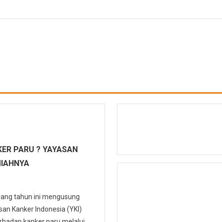
ER PARU ? YAYASAN
MIAHNYA
 yang tahun ini mengusung
n Kanker Indonesia (YKI)
hadap kanker paru melalui