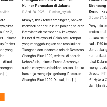
Kuliner Peranakan di Jakarta
Dirancang
Komunikas
stylish
April 20, 2023
editor_stylish
June 27, 2
cara
Kiranya, tidak terkesampingkan, bahkan
Penyedia te
ya pikat,
memberi pengaruh kuat, panjang sejarah
profesional 
, Gen Z,
Batavia telah membentuk kekayaan
secara res
et. Jakarta
kuliner di wilayah ini. Salah satu tempat
radio P60 t
kup Pocket
yang menggabungkan cita rasa kuliner
Juni, sekal
aar yang
Tionghoa dan Indonesia adalah Restoran
komunikasi 
tlab —
Shanghai Blue 1920, terletak di daerah
lokal. Dala
— diikuti
Kebon Sirih, Jakarta Pusat. Aromanya
menghadirka
Menengah
sudah menyentuh bahkan terasa, ketika
Director PT 
h […]
baru saja menginjak gerbang Restoran
PT Hytera C
Shanghai Blue 1920. Diawali, kita […]
dan Tjhin Bu