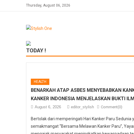
Skip
Thursday, August 06, 2026
to
content
TODAY !
HEALTH
BENARKAH ATAP ASBES MENYEBABKAN KANK
KANKER INDONESIA MENJELASKAN BUKTI IL
August 6, 2026
editor_stylish
Comment(0)
Bertolak dari memperingati Hari Kanker Paru Sedunia
semakmangat “Bersama Melawan Kanker Paru”, Yayasa
mengajak masyarakat meningkatkan kewaspadaan ter