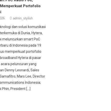
 Memperkuat Portofolio
i
026
admin_stylish
knologi dan solusi komunikasi
terkemuka di Dunia, Hytera,
mi meluncurkan smart PoC
erbaru di Indonesia pada 19
igus memperkuat portofolio
broadband Hytera di pasar
m acara peluncuran yang
n Denny Leonardi, Sales
Samafitro; Mars Lee, Director
ommunications Indonesia;
i Phin, President […]