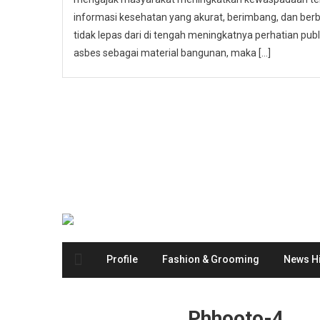
informasi kesehatan yang akurat, berimbang, dan berbas
tidak lepas dari di tengah meningkatnya perhatian p
asbes sebagai material bangunan, maka […]
Profile
Fashion & Grooming
News Hi
Phhooto-4