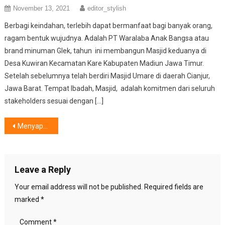
November 13, 2021
editor_stylish
Berbagi keindahan, terlebih dapat bermanfaat bagi banyak orang,
ragam bentuk wujudnya. Adalah PT Waralaba Anak Bangsa atau
brand minuman Glek, tahun ini membangun Masjid keduanya di
Desa Kuwiran Kecamatan Kare Kabupaten Madiun Jawa Timur.
Setelah sebelumnya telah berdiri Masjid Umare di daerah Cianjur,
Jawa Barat. Tempat Ibadah, Masjid, adalah komitmen dari seluruh
stakeholders sesuai dengan […]
Post
Menyapa Party Goers, Female Disc Jokey Akan Tur ke 7 Kota Indonesia, Mana Saja?
navigation
Leave a Reply
Your email address will not be published.
Required fields are
marked
*
Comment
*