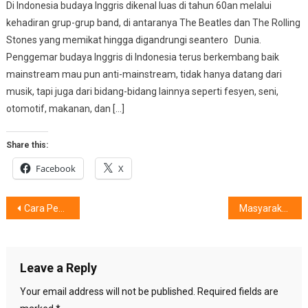
Di Indonesia budaya Inggris dikenal luas di tahun 60an melalui
kehadiran grup-grup band, di antaranya The Beatles dan The Rolling
Stones yang memikat hingga digandrungi seantero Dunia.
Penggemar budaya Inggris di Indonesia terus berkembang baik
mainstream mau pun anti-mainstream, tidak hanya datang dari
musik, tapi juga dari bidang-bidang lainnya seperti fesyen, seni,
otomotif, makanan, dan […]
Share this:
Facebook
X
Post
Cara Penggunaan Sehari-Hari AI PC, Ditunjukkan Intel
Masyarakat Semakin Peduli Kualitas Air Minum, AQUA Hadirkan Dispenser AWD-3A1SUBV
navigation
Leave a Reply
Your email address will not be published.
Required fields are