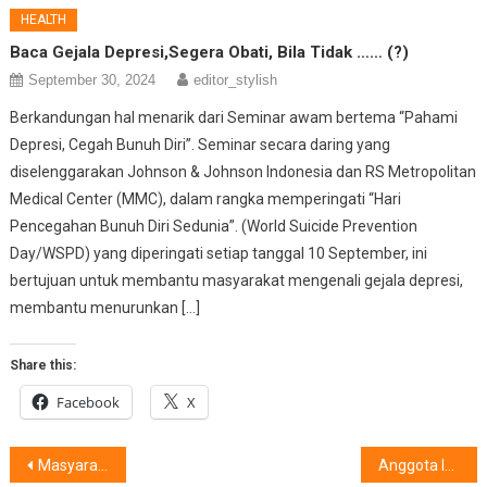
HEALTH
Baca Gejala Depresi,Segera Obati, Bila Tidak …… (?)
September 30, 2024
editor_stylish
Berkandungan hal menarik dari Seminar awam bertema “Pahami
Depresi, Cegah Bunuh Diri”. Seminar secara daring yang
diselenggarakan Johnson & Johnson Indonesia dan RS Metropolitan
Medical Center (MMC), dalam rangka memperingati “Hari
Pencegahan Bunuh Diri Sedunia”. (World Suicide Prevention
Day/WSPD) yang diperingati setiap tanggal 10 September, ini
bertujuan untuk membantu masyarakat mengenali gejala depresi,
membantu menurunkan […]
Share this:
Facebook
X
Post
Masyarakat Semakin Peduli Kualitas Air Minum, AQUA Hadirkan Dispenser AWD-3A1SUBV
Anggota IKEA Family, Bersiap Terima Pesona Keuntungan