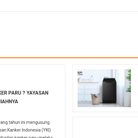
ER PARU ? YAYASAN
MIAHNYA
 yang tahun ini mengusung
n Kanker Indonesia (YKI)
hadap kanker paru melalui