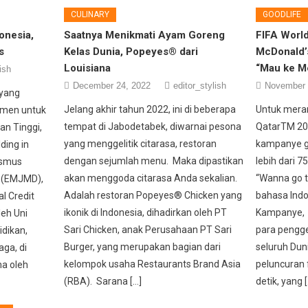
CULINARY
GOODLIFE
onesia,
Saatnya Menikmati Ayam Goreng
FIFA Worl
s
Kelas Dunia, Popeyes® dari
McDonald’
Louisiana
“Mau ke M
ish
December 24, 2022
editor_stylish
November 
 yang
Jelang akhir tahun 2022, ini di beberapa
Untuk mera
umen untuk
tempat di Jabodetabek, diwarnai pesona
QatarTM 20
an Tinggi,
yang menggelitik citarasa, restoran
kampanye gl
ding in
dengan sejumlah menu. Maka dipastikan
lebih dari 7
asmus
akan menggoda citarasa Anda sekalian.
“Wanna go t
 (EMJMD),
Adalah restoran Popeyes® Chicken yang
bahasa Indo
l Credit
ikonik di Indonesia, dihadirkan oleh PT
Kampanye, 
leh Uni
Sari Chicken, anak Perusahaan PT Sari
para pengge
dikan,
Burger, yang merupakan bagian dari
seluruh Dun
aga, di
kelompok usaha Restaurants Brand Asia
peluncuran 
ma oleh
(RBA). Sarana […]
detik, yang [