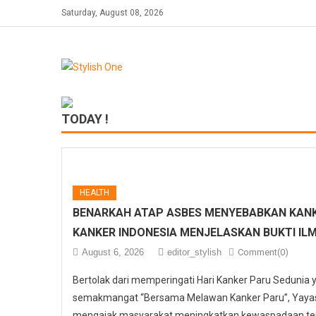
Skip
Saturday, August 08, 2026
to
content
TODAY !
HEALTH
BENARKAH ATAP ASBES MENYEBABKAN KANK
KANKER INDONESIA MENJELASKAN BUKTI IL
August 6, 2026
editor_stylish
Comment(0)
Bertolak dari memperingati Hari Kanker Paru Sedunia
semakmangat “Bersama Melawan Kanker Paru”, Yayasa
mengajak masyarakat meningkatkan kewaspadaan ter