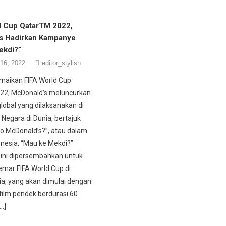
d Cup QatarTM 2022,
s Hadirkan Kampanye
ekdi?”
16, 2022
editor_stylish
maikan FIFA World Cup
22, McDonald’s meluncurkan
obal yang dilaksanakan di
5 Negara di Dunia, bertajuk
o McDonald’s?”, atau dalam
nesia, “Mau ke Mekdi?”
ini dipersembahkan untuk
mar FIFA World Cup di
ia, yang akan dimulai dengan
film pendek berdurasi 60
…]