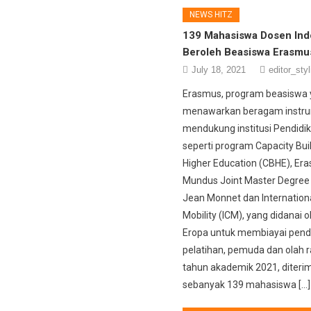
NEWS HITZ
139 Mahasiswa Dosen Ind
Beroleh Beasiswa Erasmu
July 18, 2021
editor_styl
Erasmus, program beasiswa
menawarkan beragam instr
mendukung institusi Pendidik
seperti program Capacity Buil
Higher Education (CBHE), Er
Mundus Joint Master Degree
Jean Monnet dan Internationa
Mobility (ICM), yang didanai o
Eropa untuk membiayai pendi
pelatihan, pemuda dan olah r
tahun akademik 2021, diteri
sebanyak 139 mahasiswa […]