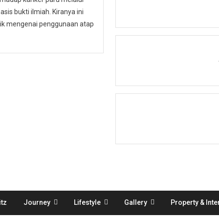
is bukti ilmiah. Kiranya ini
ublik mengenai penggunaan atap
tz
Journey
Lifestyle
Gallery
Property & Inte