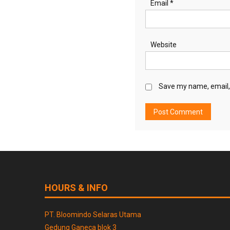
Email
*
Website
Save my name, email, 
HOURS & INFO
PT. Bloomindo Selaras Utama
Gedung Ganeca blok 3