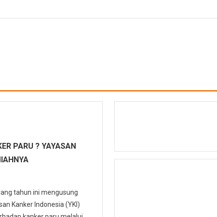
ER PARU ? YAYASAN
MIAHNYA
 yang tahun ini mengusung
n Kanker Indonesia (YKI)
hadap kanker paru melalui