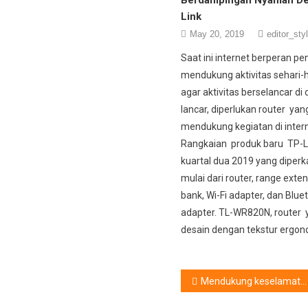
Link
May 20, 2019
editor_sty
Saat ini internet berperan pe
mendukung aktivitas sehari-ha
agar aktivitas berselancar di
lancar, diperlukan router yan
mendukung kegiatan di intern
Rangkaian produk baru TP-Li
kuartal dua 2019 yang diperk
mulai dari router, range exte
bank, Wi-Fi adapter, dan Blue
adapter. TL-WR820N, router 
desain dengan tekstur ergon
Post
Mendukung keselamatan, kesehatan, dan keamanan : Hadir Ekosistem Produk Terbaru