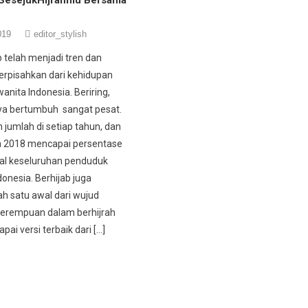
019
editor_stylish
ab telah menjadi tren dan
terpisahkan dari kehidupan
wanita Indonesia. Beriring,
a bertumbuh sangat pesat.
 jumlah di setiap tahun, dan
a 2018 mencapai persentase
tal keseluruhan penduduk
donesia. Berhijab juga
ah satu awal dari wujud
erempuan dalam berhijrah
ai versi terbaik dari […]