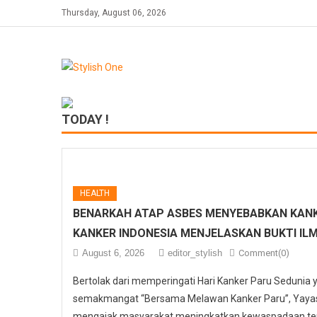
Skip
Thursday, August 06, 2026
to
content
TODAY !
HEALTH
BENARKAH ATAP ASBES MENYEBABKAN KANK
KANKER INDONESIA MENJELASKAN BUKTI IL
August 6, 2026
editor_stylish
Comment(0)
Bertolak dari memperingati Hari Kanker Paru Sedunia
semakmangat “Bersama Melawan Kanker Paru”, Yayasa
mengajak masyarakat meningkatkan kewaspadaan ter