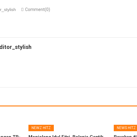
r_stylish
Comment(0)
ditor_stylish
NEWZ HITZ
NEWS HITZ
ngan TP-
Menjelang Idul Fitri, Belanja Cantik
Rayakan #