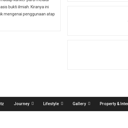
is bukti ilmiah. Kiranya ini
ublik mengenai penggunaan atap
tz
Journey
Lifestyle
Gallery
Property & Inte