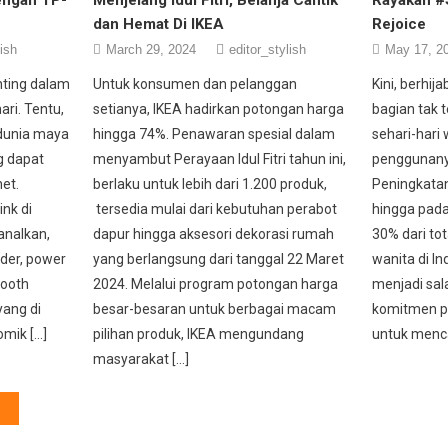
dan Hemat Di IKEA
Rejoice
lish
March 29, 2024
editor_stylish
May 17, 2
nting dalam
Untuk konsumen dan pelanggan
Kini, berhij
ri. Tentu,
setianya, IKEA hadirkan potongan harga
bagian tak 
 dunia maya
hingga 74%. Penawaran spesial dalam
sehari-hari 
g dapat
menyambut Perayaan Idul Fitri tahun ini,
penggunany
et.
berlaku untuk lebih dari 1.200 produk,
Peningkatan
nk di
tersedia mulai dari kebutuhan perabot
hingga pad
analkan,
dapur hingga aksesori dekorasi rumah
30% dari to
nder, power
yang berlangsung dari tanggal 22 Maret
wanita di In
tooth
2024. Melalui program potongan harga
menjadi sal
yang di
besar-besaran untuk berbagai macam
komitmen p
omik […]
pilihan produk, IKEA mengundang
untuk mencap
masyarakat […]