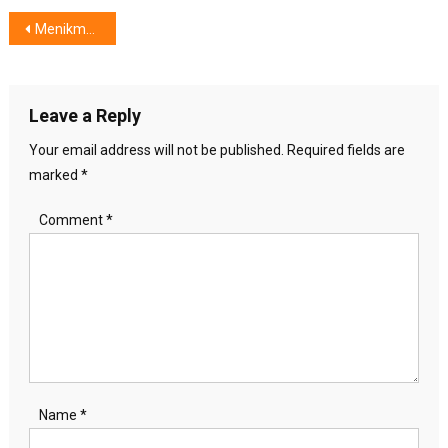
Post
Menikmati Suasana, Mencicipi Kuliner di Sisterfields Café Jakarta
navigation
Leave a Reply
Your email address will not be published.
Required fields are
marked
*
Comment
*
Name
*