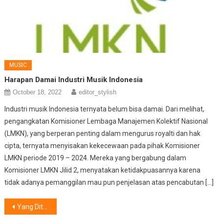
MUSIC
Harapan Damai Industri Musik Indonesia
October 18, 2022
editor_stylish
Industri musik Indonesia ternyata belum bisa damai. Dari melihat,
pengangkatan Komisioner Lembaga Manajemen Kolektif Nasional
(LMKN), yang berperan penting dalam mengurus royalti dan hak
cipta, ternyata menyisakan kekecewaan pada pihak Komisioner
LMKN periode 2019 – 2024. Mereka yang bergabung dalam
Komisioner LMKN Jilid 2, menyatakan ketidakpuasannya karena
tidak adanya pemanggilan mau pun penjelasan atas pencabutan […]
Post
Yang Ditunggu, Seri Thinkpad Lenovo Terbaru Sudah Hadir