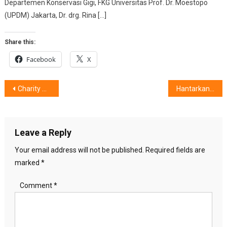
Departemen Konservasi Gigi, FKG Universitas Prof. Dr. Moestopo
(UPDM) Jakarta, Dr. drg. Rina […]
Share this:
Facebook
X
Post
Charity Art Exhibition & Auction : Karya Senin Nan Indah
Hantarkan Generasi Millenials Sehat
navigation
Leave a Reply
Your email address will not be published.
Required fields are
marked
*
Comment
*