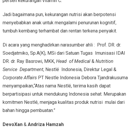
persen kekurangan vitamin C.
Jadi bagaimana pun, kekurangan nutrisi akan berpotensi
menyebabkan anak untuk mengalami penurunan kognitif,
tumbuh kembang terhambat dan rentan terkena penyakit.
Di acara yang menghadirkan narasumber ahli : Prof. DR. dr.
Soedjatmiko, Sp.A(K), MSi dari Satuan Tugas Imunisasi IDAI
DR. dr. Ray Basrowi, MKK,
Head of Medical
&
Nutrition
Service Department
, Nestlé Indonesia, Direktur Legal &
Corporate Affairs
PT Nestle Indonesia Debora Tjandrakusuma
menyampaikan,“Atas nama Nestlé, terima kasih dapat
berpartisipasi untuk mendukung Indonesia sehat. Merupakan
komitmen Nestlé, menjaga kualitas produk nutrisi mulai dari
bahan hingga pembuatan.”
DevoXan
&
Andriza Hamzah