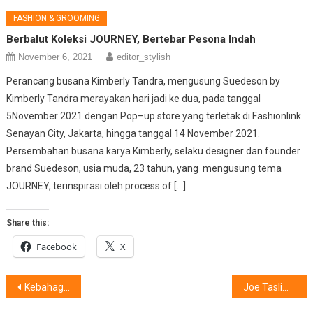
FASHION & GROOMING
Berbalut Koleksi JOURNEY, Bertebar Pesona Indah
November 6, 2021
editor_stylish
Perancang busana Kimberly Tandra, mengusung Suedeson by
Kimberly Tandra merayakan hari jadi ke dua, pada tanggal
5November 2021 dengan Pop–up store yang terletak di Fashionlink
Senayan City, Jakarta, hingga tanggal 14 November 2021.
Persembahan busana karya Kimberly, selaku designer dan founder
brand Suedeson, usia muda, 23 tahun, yang mengusung tema
JOURNEY, terinspirasi oleh process of […]
Share this:
Facebook
X
Post
Kebahagiaan (Juga) Milik Penyandang Disabiltas
Joe Taslim : “Saya Tidak Mampu Berdekatan Dengan ……………….”