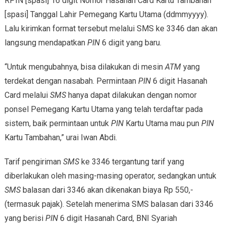
RPIN [spasi] 16 digit Nomor Hasanah Card Kartu Tambahan
[spasi] Tanggal Lahir Pemegang Kartu Utama (ddmmyyyy).
Lalu kirimkan format tersebut melalui SMS ke 3346 dan akan
langsung mendapatkan
PIN
6 digit yang baru.
“Untuk mengubahnya, bisa dilakukan di mesin
ATM
yang
terdekat dengan nasabah. Permintaan
PIN
6 digit Hasanah
Card melalui
SMS
hanya dapat dilakukan dengan nomor
ponsel Pemegang Kartu Utama yang telah terdaftar pada
sistem, baik permintaan untuk
PIN
Kartu Utama mau pun
PIN
Kartu Tambahan,” urai Iwan Abdi.
Tarif pengiriman
SMS
ke 3346 tergantung tarif yang
diberlakukan oleh masing-masing operator, sedangkan untuk
SMS
balasan dari 3346 akan dikenakan biaya Rp 550,-
(termasuk pajak). Setelah menerima SMS balasan dari 3346
yang berisi
PIN
6 digit Hasanah Card, BNI Syariah