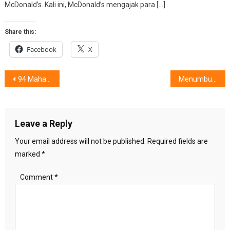
McDonald’s. Kali ini, McDonald’s mengajak para […]
Share this:
Facebook
X
Post
94 Mahasiswa & Dosen Indonesia, Raih Beasiswa Uni Eropa
Menumbuhkan Anak Bahagia, Gembira & Kreatif
navigation
Leave a Reply
Your email address will not be published.
Required fields are
marked
*
Comment
*