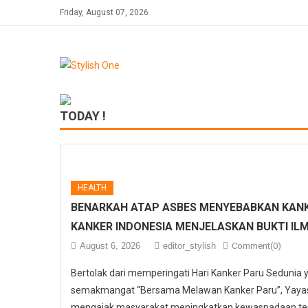
Skip
Friday, August 07, 2026
to
content
TODAY !
HEALTH
BENARKAH ATAP ASBES MENYEBABKAN KANK
KANKER INDONESIA MENJELASKAN BUKTI IL
August 6, 2026
editor_stylish
Comment(0)
Bertolak dari memperingati Hari Kanker Paru Sedunia
semakmangat “Bersama Melawan Kanker Paru”, Yayasa
mengajak masyarakat meningkatkan kewaspadaan ter