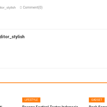
itor_stylish
Comment(0)
ditor_stylish
LIFESTYLE
GADGET
i,
Pesona Festival Teater Indonesia
Rack Serv