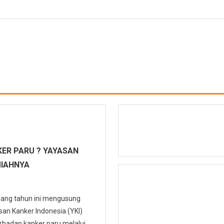
ER PARU ? YAYASAN
MIAHNYA
 yang tahun ini mengusung
n Kanker Indonesia (YKI)
hadap kanker paru melalui