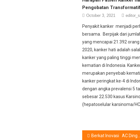
Pengobatan Transformati
October 3, 2021
editor_s
Penyakit kanker menjadi perh
bersama. Berpijak dari jumla
yang mencapai 21.392 orang
2020, kanker hati adalah sala
kanker yang paling tinggi m
kematian di Indonesia. Kanker
merupakan penyebab kemati
kanker peringkat ke-4 di Indo
dengan angka prevalensi 5 t
sebesar 22.530 kasus Karsino
(hepatoselular karsinoma/HC
Post
Berkat Inovasi AC Dingin Dalam 48 Jam, Top Innovation Choice Award 2025 Diraih