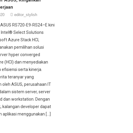
erjaan
020
editor_stylish
r ASUS RS720-E9-RS24–E kini
ntel® Select Solutions
soft Azure Stack HCI,
nakan pemilihan solusi
rver hyper converged
ure (HCI) dan menyediakan
efisiensi serta kinerja.
rita teranyar yang
 oleh ASUS, perusahaan IT
alam sistem server, server
d dan workstation. Dengan
, kalangan developer dapat
aplikasi menggunakan […]