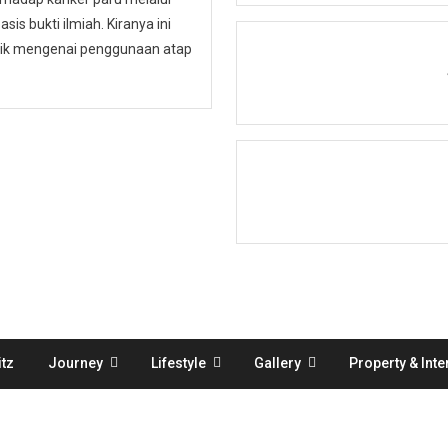
is bukti ilmiah. Kiranya ini
ublik mengenai penggunaan atap
tz
Journey
Lifestyle
Gallery
Property & Inte