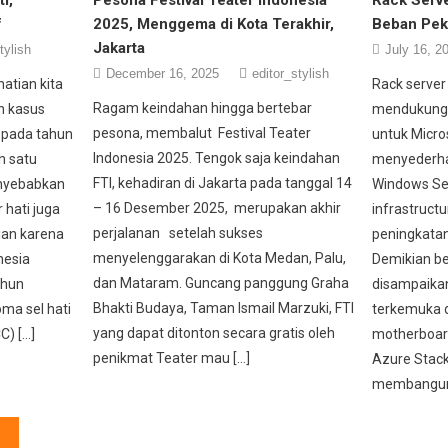
f
2025, Menggema di Kota Terakhir,
Beban Pek
Jakarta
tylish
July 16, 2
December 16, 2025
editor_stylish
atian kita
Rack serve
Ragam keindahan hingga bertebar
h kasus
mendukung I
pesona, membalut Festival Teater
 pada tahun
untuk Micro
Indonesia 2025. Tengok saja keindahan
h satu
menyederha
FTI, kehadiran di Jakarta pada tanggal 14
enyebabkan
Windows Se
– 16 Desember 2025, merupakan akhir
 hati juga
infrastruct
perjalanan setelah sukses
an karena
peningkatan 
menyelenggarakan di Kota Medan, Palu,
nesia
Demikian be
dan Mataram. Guncang panggung Graha
ahun
disampaikan
Bhakti Budaya, Taman Ismail Marzuki, FTI
ma sel hati
terkemuka d
yang dapat ditonton secara gratis oleh
C) […]
motherboar
penikmat Teater mau […]
Azure Stack
membangun 