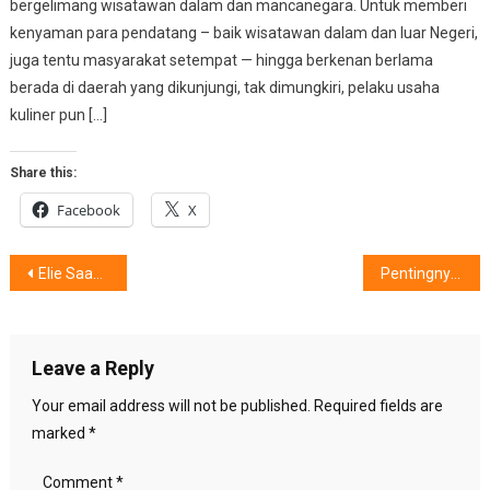
bergelimang wisatawan dalam dan mancanegara. Untuk memberi
kenyaman para pendatang – baik wisatawan dalam dan luar Negeri,
juga tentu masyarakat setempat — hingga berkenan berlama
berada di daerah yang dikunjungi, tak dimungkiri, pelaku usaha
kuliner pun […]
Share this:
Facebook
X
Post
Elie Saab: Sinar Gadis Masa Kini
Pentingnya : ‘Keras’ dalam Rumah Tangga
navigation
Leave a Reply
Your email address will not be published.
Required fields are
marked
*
Comment
*