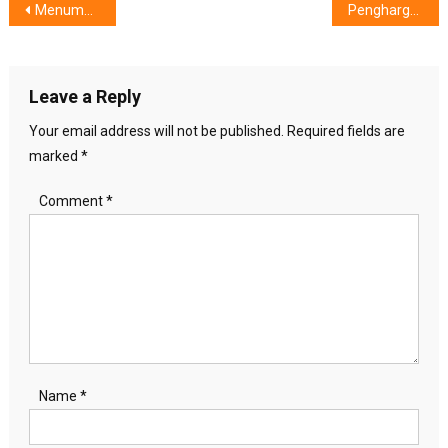
Post
Menumbuhkan Anak Bahagia, Gembira & Kreatif
Penghargaan & Apresiasi Untuk McDonald’s Indonesia, Dari LPPOM MUI
navigation
Leave a Reply
Your email address will not be published.
Required fields are
marked
*
Comment
*
Name
*