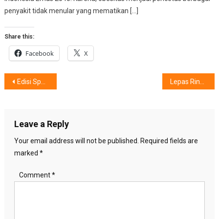
penyakit tidak menular yang mematikan […]
Share this:
Facebook
X
Post
Edisi Spesial Merah Putih : #MerdekakanSenyum Keluarga Indonesia
Lepas Rindu Maudy Ayunda, Pada Siapa?
navigation
Leave a Reply
Your email address will not be published.
Required fields are
marked
*
Comment
*