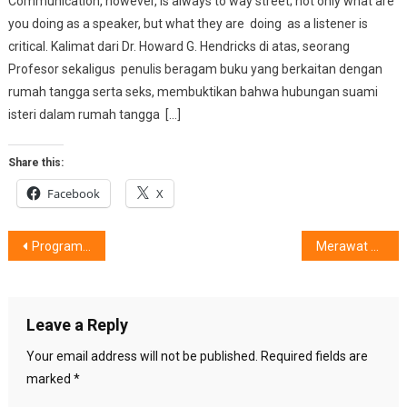
Communication, however, is always to way street; not only what are
you doing as a speaker, but what they are doing as a listener is
critical. Kalimat dari Dr. Howard G. Hendricks di atas, seorang
Profesor sekaligus penulis beragam buku yang berkaitan dengan
rumah tangga serta seks, membuktikan bahwa hubungan suami
isteri dalam rumah tangga […]
Share this:
Facebook
X
Post
Program CBWS Bagi Pemilik Bengkel, Apa Saja Manfaatnya ?
Merawat Kesehatan Gigi & Mulut, Di Tengah COVID
navigation
Leave a Reply
Your email address will not be published.
Required fields are
marked
*